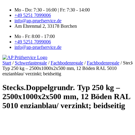
Zum
Mo - Do: 7:30 - 16:00 | Fr: 7:30 - 14:00
Inhalt
+49 5251 7099006
springen
info@ap-pruefservice.de
Am Ehrenmal 2, 33178 Borchen
Mo - Fr: 8:00 - 17:00
+49 5251 7099006
info@ap-pruefservice.de
Start
/
Schwerlastregale
/
Fachbodenregale
/
Fachbodenregale
/ Steck
Typ 250 kg – 2500x1000x2x500 mm, 12 Böden RAL 5010
enzianblau/ verzinkt; beidseitig
Stecks.Doppelgrundr. Typ 250 kg –
2500x1000x2x500 mm, 12 Böden RAL
5010 enzianblau/ verzinkt; beidseitig