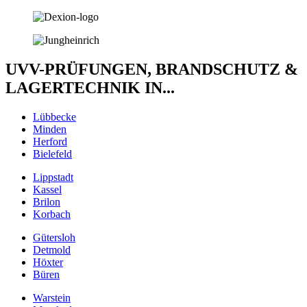
UVV-PRÜFUNGEN, BRANDSCHUTZ &
LAGERTECHNIK IN...
Lübbecke
Minden
Herford
Bielefeld
Lippstadt
Kassel
Brilon
Korbach
Gütersloh
Detmold
Höxter
Büren
Warstein