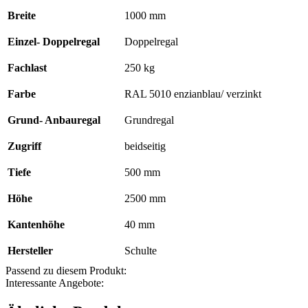
RAL
Breite
1000 mm
5010
enzianblau/
verzinkt;
Einzel- Doppelregal
Doppelregal
beidseitig
Menge
Fachlast
250 kg
Farbe
RAL 5010 enzianblau/ verzinkt
Grund- Anbauregal
Grundregal
Zugriff
beidseitig
Tiefe
500 mm
Höhe
2500 mm
Kantenhöhe
40 mm
Hersteller
Schulte
Passend zu diesem Produkt:
Interessante Angebote: