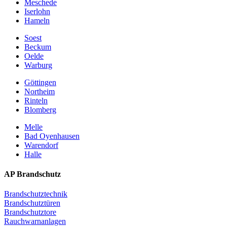
Meschede
Iserlohn
Hameln
Soest
Beckum
Oelde
Warburg
Göttingen
Northeim
Rinteln
Blomberg
Melle
Bad Oyenhausen
Warendorf
Halle
AP Brandschutz
Brandschutztechnik
Brandschutztüren
Brandschutztore
Rauchwarnanlagen