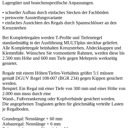
Lagergüter und branchenspezifische Anpassungen.
• schneller Aufbau durch einfaches Stecken der Fachböden
• preiswerte Aussteifungsvariante
• einfaches Ausrichten des Regals durch Spannschlösser an den
Kreuzstreben
Bei Komplettregalen werden T-Profile und Tiefenriegel
standardmäßig in der Ausführung MULTIplus steckbar geliefert.
Alle Komplettregale beinhalten Kreuzstreben, Abdeckkappen und
Klemmfüße. Wünschen Sie vormontierte Rahmen, werden diese bis
2.500 mm Höhe und 600 mm Tiefe gegen Mehrpreis werkseitig
genietet.
Regale mit einem Höhen/Tiefen-Verhältnis größer 5:1 müssen
gemäß DGUV Regel 108-007 (BGR 234) gegen Kippen gesichert
werden.
Beispiel: Ein Regal mit einer Tiefe von 300 mm und einer Höhe von
2.000 mm muss durch eine
Wand-, Fußverankerung oder Kopfverbände gesichert werden.
Die angegebenen Traglasten gelten für gleichmäßig verteilte Lasten
je Regalboden.
Grundregal: Nennlänge + 60 mm
Anbauregal: Nennlänge + 6 mm