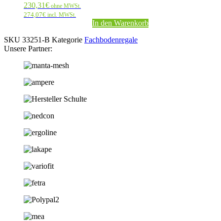
230,31
€
ohne MWSt.
274,07
€
incl. MWSt.
In den Warenkorb
SKU
33251-B
Kategorie
Fachbodenregale
Unsere Partner: