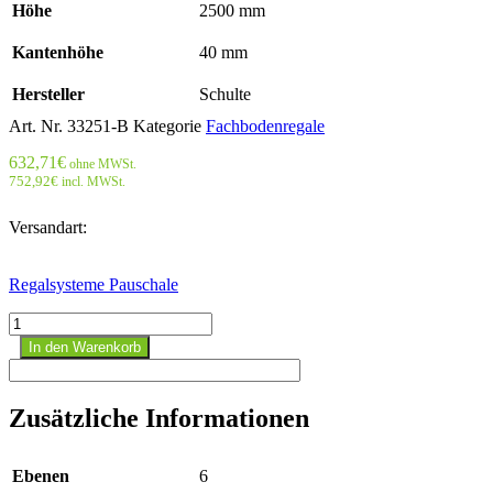
Höhe
2500 mm
Kantenhöhe
40 mm
Hersteller
Schulte
Art. Nr.
33251-B
Kategorie
Fachbodenregale
632,71
€
ohne MWSt.
752,92
€
incl. MWSt.
Versandart:
Regalsysteme Pauschale
Stecks.Doppelgrundr.
Typ
In den Warenkorb
250
kg
-
Zusätzliche Informationen
2500x1000x2x500
mm,
12
Ebenen
6
Böden