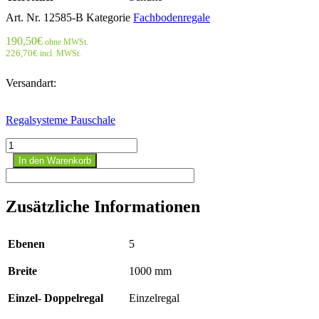
Art. Nr.
12585-B
Kategorie
Fachbodenregale
190,50
€
ohne MWSt.
226,70
€
incl. MWSt.
Versandart:
Regalsysteme Pauschale
Stecksystem
Anbauregal
In den Warenkorb
-
2000x1000x800
mm,
Zusätzliche Informationen
Typ
150
kg
Ebenen
5
RAL
5010
Breite
1000 mm
enzianblau/
verzinkt;
einseitig
Einzel- Doppelregal
Einzelregal
Menge