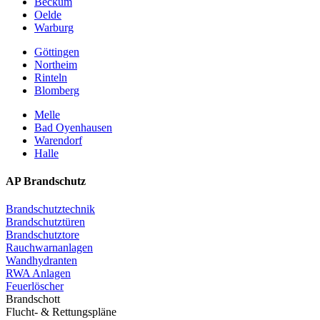
Beckum
Oelde
Warburg
Göttingen
Northeim
Rinteln
Blomberg
Melle
Bad Oyenhausen
Warendorf
Halle
AP Brandschutz
Brandschutztechnik
Brandschutztüren
Brandschutztore
Rauchwarnanlagen
Wandhydranten
RWA Anlagen
Feuerlöscher
Brandschott
Flucht- & Rettungspläne