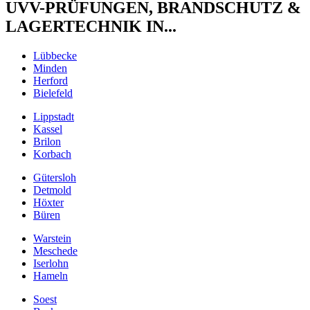
UVV-PRÜFUNGEN, BRANDSCHUTZ &
LAGERTECHNIK IN...
Lübbecke
Minden
Herford
Bielefeld
Lippstadt
Kassel
Brilon
Korbach
Gütersloh
Detmold
Höxter
Büren
Warstein
Meschede
Iserlohn
Hameln
Soest