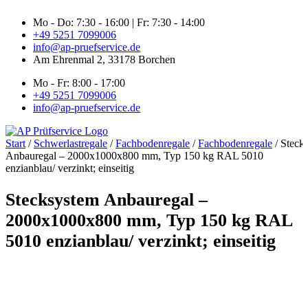
Zum
Mo - Do: 7:30 - 16:00 | Fr: 7:30 - 14:00
Inhalt
+49 5251 7099006
springen
info@ap-pruefservice.de
Am Ehrenmal 2, 33178 Borchen
Mo - Fr: 8:00 - 17:00
+49 5251 7099006
info@ap-pruefservice.de
Start
/
Schwerlastregale
/
Fachbodenregale
/
Fachbodenregale
/ Steck
Anbauregal – 2000x1000x800 mm, Typ 150 kg RAL 5010
enzianblau/ verzinkt; einseitig
Stecksystem Anbauregal –
2000x1000x800 mm, Typ 150 kg RAL
5010 enzianblau/ verzinkt; einseitig