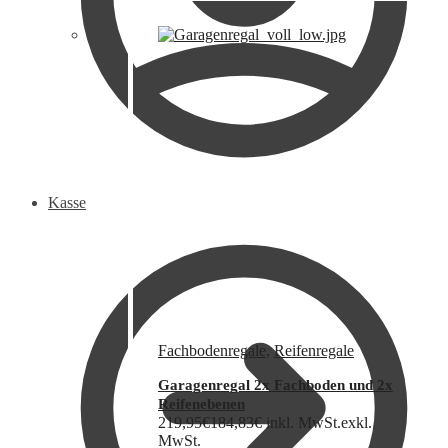
Kasse
Fachbodenregale
,
Reifenregale
Garagenregal 2x Fachboden und 2x
Reifenebenen
219,95
€
184,83
€
inkl. MwSt.
exkl.
MwSt.