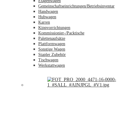
Etagenwagen
Gemeinschaftseinrichtungen/Betriebsinventar
Handwagen
Hubwagen
Karren
Kippvorrichtungen
Kommissionier-/Packtische
Palettenaufsätze
Plattformwagen
Sonstige Wagen
Stapler Zubehör
Tischwagen
Werkstattwagen