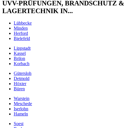
UVV-PRÜFUNGEN, BRANDSCHUTZ &
LAGERTECHNIK IN...
Lübbecke
Minden
Herford
Bielefeld
Lippstadt
Kassel
Brilon
Korbach
Gütersloh
Detmold
Höxter
Büren
Warstein
Meschede
Iserlohn
Hameln
Soest