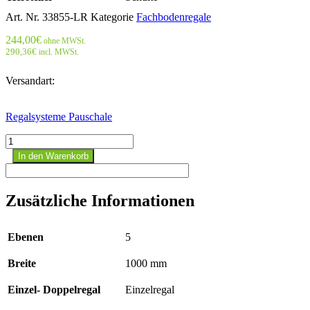
Art. Nr.
33855-LR
Kategorie
Fachbodenregale
244,00
€
ohne MWSt.
290,36
€
incl. MWSt.
Versandart:
Regalsysteme Pauschale
Stecks.Anbaur.mit
Längenriegel
In den Warenkorb
-
2000x1000x500
mm,
Zusätzliche Informationen
Typ
330
kg
Ebenen
5
RAL
7035
Breite
1000 mm
lichtgrau;
beidseitig
Menge
Einzel- Doppelregal
Einzelregal