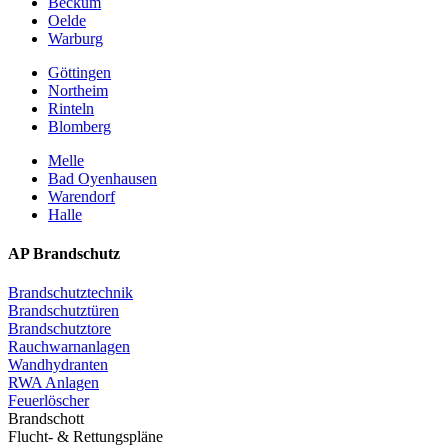
Beckum
Oelde
Warburg
Göttingen
Northeim
Rinteln
Blomberg
Melle
Bad Oyenhausen
Warendorf
Halle
AP Brandschutz
Brandschutztechnik
Brandschutztüren
Brandschutztore
Rauchwarnanlagen
Wandhydranten
RWA Anlagen
Feuerlöscher
Brandschott
Flucht- & Rettungspläne