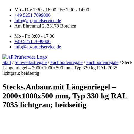
Zum
Mo - Do: 7:30 - 16:00 | Fr: 7:30 - 14:00
Inhalt
+49 5251 7099006
springen
info@ap-pruefservice.de
Am Ehrenmal 2, 33178 Borchen
Mo - Fr: 8:00 - 17:00
+49 5251 7099006
info@ap-pruefservice.de
Start
/
Schwerlastregale
/
Fachbodenregale
/
Fachbodenregale
/ Steck
Längenriegel – 2000x1000x500 mm, Typ 330 kg RAL 7035
lichtgrau; beidseitig
Stecks.Anbaur.mit Längenriegel –
2000x1000x500 mm, Typ 330 kg RAL
7035 lichtgrau; beidseitig