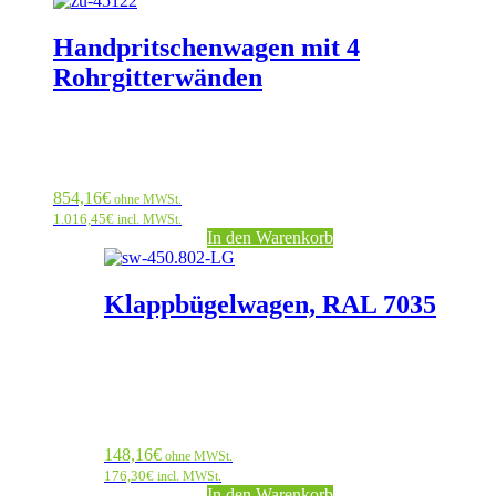
Handpritschenwagen mit 4
Rohrgitterwänden
854,16
€
ohne MWSt.
1.016,45
€
incl. MWSt.
In den Warenkorb
Klappbügelwagen, RAL 7035
148,16
€
ohne MWSt.
176,30
€
incl. MWSt.
In den Warenkorb