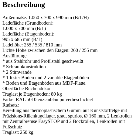
Beschreibung
Außenmaße: 1.060 x 700 x 990 mm (B/T/H)
Ladefläche (Grundboden):
1.000 x 700 mm (B/T)
Ladefläche (Etagenboden):
995 x 685 mm (B/T)
Ladehöhe: 255 / 535 / 810 mm
Lichte Höhe zwischen den Etagen: 260 / 255 mm
Ausführung:
* aus Stahlrohr und Profilstahl geschweißt
* Schraubkonstruktion
* 2 Stirnwände
* 1 fester Boden und 2 variable Etagenböden
* Boden und Etagenböden aus MDF-Platte,
Oberfläche Buchendekor
Traglast je Etagenboden: 80 kg
Farbe: RAL 5010 enzianblau pulverbeschichtet
Radsatz:
Bereifung aus thermoplastischem Gummi auf Kunststofffelge mit
Präzisions-Rillenkugellager, grau, spurlos, Ø 160 mm, 2 Lenkrollen
mit Zentralbremse EasySTOP und 2 Bockrollen, Lenkrollen mit
Fußschutz
Traglast: 250 kg