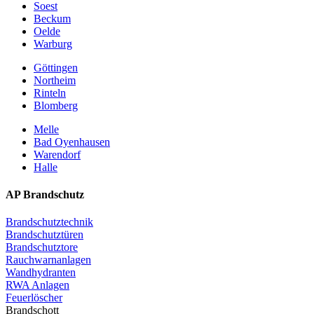
Soest
Beckum
Oelde
Warburg
Göttingen
Northeim
Rinteln
Blomberg
Melle
Bad Oyenhausen
Warendorf
Halle
AP Brandschutz
Brandschutztechnik
Brandschutztüren
Brandschutztore
Rauchwarnanlagen
Wandhydranten
RWA Anlagen
Feuerlöscher
Brandschott