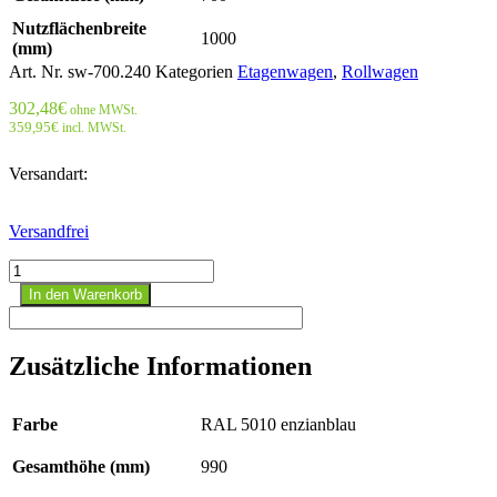
Nutzflächenbreite
1000
(mm)
Art. Nr.
sw-700.240
Kategorien
Etagenwagen
,
Rollwagen
302,48
€
ohne MWSt.
359,95
€
incl. MWSt.
Versandart:
Versandfrei
Etagenwagen
niedrig
In den Warenkorb
Menge
Zusätzliche Informationen
Farbe
RAL 5010 enzianblau
Gesamthöhe (mm)
990