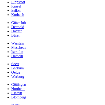
Lippstadt
Kassel
Brilon
Korbach
Gütersloh
Detmold
Höxter
Büren
Warstein
Meschede
Iserlohn
Hameln
Soest
Beckum
Oelde
Warburg
Göttingen
Northeim
Rinteln
Blomberg