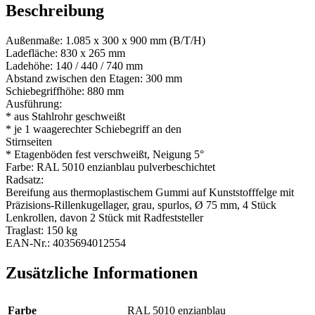
Beschreibung
Außenmaße: 1.085 x 300 x 900 mm (B/T/H)
Ladefläche: 830 x 265 mm
Ladehöhe: 140 / 440 / 740 mm
Abstand zwischen den Etagen: 300 mm
Schiebegriffhöhe: 880 mm
Ausführung:
* aus Stahlrohr geschweißt
* je 1 waagerechter Schiebegriff an den
Stirnseiten
* Etagenböden fest verschweißt, Neigung 5°
Farbe: RAL 5010 enzianblau pulverbeschichtet
Radsatz:
Bereifung aus thermoplastischem Gummi auf Kunststofffelge mit
Präzisions-Rillenkugellager, grau, spurlos, Ø 75 mm, 4 Stück
Lenkrollen, davon 2 Stück mit Radfeststeller
Traglast: 150 kg
EAN-Nr.: 4035694012554
Zusätzliche Informationen
Farbe
RAL 5010 enzianblau