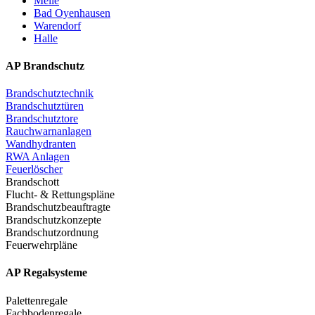
Melle
Bad Oyenhausen
Warendorf
Halle
AP Brandschutz
Brandschutztechnik
Brandschutztüren
Brandschutztore
Rauchwarnanlagen
Wandhydranten
RWA Anlagen
Feuerlöscher
Brandschott
Flucht- & Rettungspläne
Brandschutzbeauftragte
Brandschutzkonzepte
Brandschutzordnung
Feuerwehrpläne
AP Regalsysteme
Palettenregale
Fachbodenregale