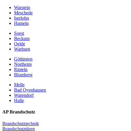
Warstein
Meschede
Iserlohn
Hameln
Soest
Beckum
Oelde
Warburg
Göttingen
Northeim
Rinteln
Blomberg
Melle
Bad Oyenhausen
Warendorf
Halle
AP Brandschutz
Brandschutztechnik
Brandschutztüren