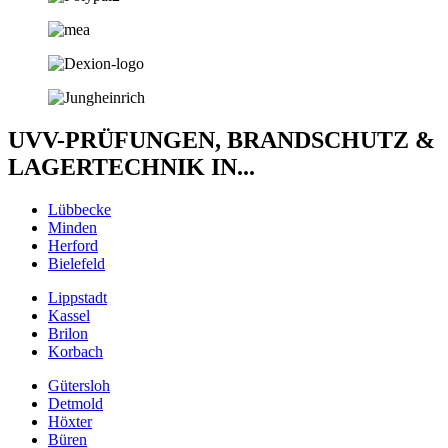
UVV-PRÜFUNGEN, BRANDSCHUTZ &
LAGERTECHNIK IN...
Lübbecke
Minden
Herford
Bielefeld
Lippstadt
Kassel
Brilon
Korbach
Gütersloh
Detmold
Höxter
Büren