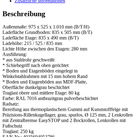
Zusätzliche Informationen
Beschreibung
Außenmaße: 975 x 525 x 1.010 mm (B/T/H)
Ladefläche Grundboden: 835 x 505 mm (B/T)
Ladefläche Etage: 835 x 490 mm (B/T)
Ladehöhe: 215 / 525 / 835 mm
Lichte Höhe zwischen den Etagen: 280 mm
Ausführung:
* aus Stahlrohr geschweißt
* Schiebegriff nach oben gerichtet
* Boden und Etagenböden eingelegt in
Winkelstahlrahmen mit 15 mm hohem Rand
* Boden und Etagenböden aus MDF-Platte,
Oberfläche dunkelgrau beschichtet
Traglast obere und mittlere Etage: 80 kg
Farbe: RAL 7016 anthrazitgrau pulverbeschichtet
Radsatz:
Bereifung aus thermoplastischem Gummi auf Kunststofffelge mit
Präzisions-Rillenkugellager, grau, spurlos, Ø 125 mm, 2 Lenkrollen
mit Zentralbremse EasySTOP und 2 Bockrollen, Lenkrollen mit
Fußschutz
Traglast: 250 kg
EAN-Nr.: 4035694053786