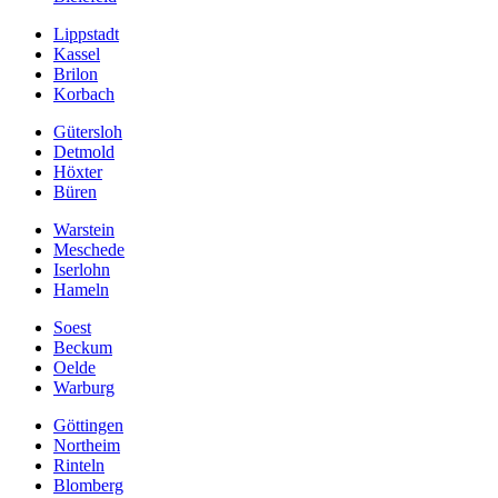
Lippstadt
Kassel
Brilon
Korbach
Gütersloh
Detmold
Höxter
Büren
Warstein
Meschede
Iserlohn
Hameln
Soest
Beckum
Oelde
Warburg
Göttingen
Northeim
Rinteln
Blomberg