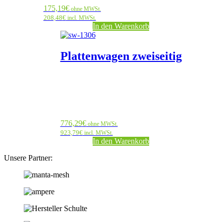
175,19
€
ohne MWSt.
208,48
€
incl. MWSt.
In den Warenkorb
Plattenwagen zweiseitig
776,29
€
ohne MWSt.
923,79
€
incl. MWSt.
In den Warenkorb
Unsere Partner: