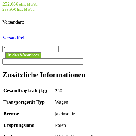
252,06
€
ohne MWSt.
299,95
€
incl. MWSt.
Versandart:
Versandfrei
Tischwagen
mit
In den Warenkorb
3
Ladeflächen,
RAL
Zusätzliche Informationen
7016
Menge
Gesamttragkraft (kg)
250
Transportgerät-Typ
Wagen
Bremse
ja einseitig
Ursprungsland
Polen