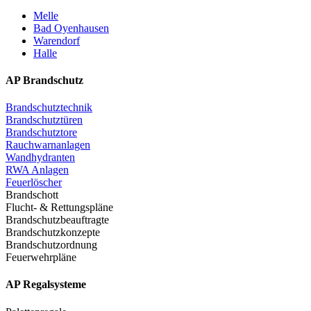
Melle
Bad Oyenhausen
Warendorf
Halle
AP Brandschutz
Brandschutztechnik
Brandschutztüren
Brandschutztore
Rauchwarnanlagen
Wandhydranten
RWA Anlagen
Feuerlöscher
Brandschott
Flucht- & Rettungspläne
Brandschutzbeauftragte
Brandschutzkonzepte
Brandschutzordnung
Feuerwehrpläne
AP Regalsysteme