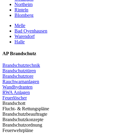
Northeim
Rinteln
Blomberg
Melle
Bad Oyenhausen
Warendorf
Halle
AP Brandschutz
Brandschutztechnik
Brandschutztüren
Brandschutztore
Rauchwarnanlagen
Wandhydranten
RWA Anlagen
Feuerlöscher
Brandschott
Flucht- & Rettungspläne
Brandschutzbeauftragte
Brandschutzkonzepte
Brandschutzordnung
Feuerwehrpläne