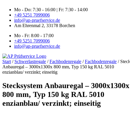
Zum
Mo - Do: 7:30 - 16:00 | Fr: 7:30 - 14:00
Inhalt
+49 5251 7099006
springen
info@ap-pruefservice.de
Am Ehrenmal 2, 33178 Borchen
Mo - Fr: 8:00 - 17:00
+49 5251 7099006
info@ap-pruefservice.de
Start
/
Schwerlastregale
/
Fachbodenregale
/
Fachbodenregale
/ Steck
Anbauregal – 3000x1300x 800 mm, Typ 150 kg RAL 5010
enzianblau/ verzinkt; einseitig
Stecksystem Anbauregal – 3000x1300x
800 mm, Typ 150 kg RAL 5010
enzianblau/ verzinkt; einseitig