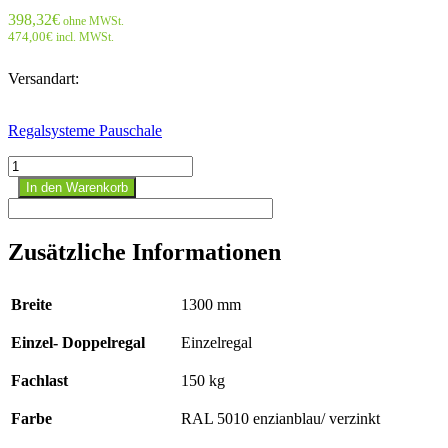
398,32
€
ohne MWSt.
474,00
€
incl. MWSt.
Versandart:
Regalsysteme Pauschale
Stecksystem
Anbauregal
In den Warenkorb
-
3000x1300x
800
Zusätzliche Informationen
mm,
Typ
150
Breite
1300 mm
kg
RAL
Einzel- Doppelregal
Einzelregal
5010
enzianblau/
verzinkt;
Fachlast
150 kg
einseitig
Menge
Farbe
RAL 5010 enzianblau/ verzinkt