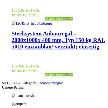
160,83
€
ohne MWSt.
191,39
€
incl. MWSt.
In den Warenkorb
Stecksystem Anbauregal –
2000x1000x 400 mm, Typ 150 kg RAL
5010 enzianblau/ verzinkt; einseitig
137,46
€
ohne MWSt.
163,58
€
incl. MWSt.
In den Warenkorb
SKU
13987
Kategorie
Fachbodenregale
Unsere Partner: