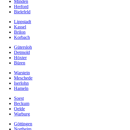
Minden
Herford
Bielefeld
Lippstadt
Kassel
Brilon
Korbach
Gütersloh
Detmold
Höxter
Büren
Warstein
Meschede
Iserlohn
Hameln
Soest
Beckum
Oelde
Warburg
Göttingen
Northeim