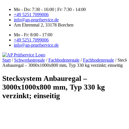
Zum
Mo - Do: 7:30 - 16:00 | Fr: 7:30 - 14:00
Inhalt
+49 5251 7099006
springen
info@ap-pruefservice.de
Am Ehrenmal 2, 33178 Borchen
Mo - Fr: 8:00 - 17:00
+49 5251 7099006
info@ap-pruefservice.de
Start
/
Schwerlastregale
/
Fachbodenregale
/
Fachbodenregale
/ Steck
Anbauregal – 3000x1000x800 mm, Typ 330 kg verzinkt; einseitig
Stecksystem Anbauregal –
3000x1000x800 mm, Typ 330 kg
verzinkt; einseitig