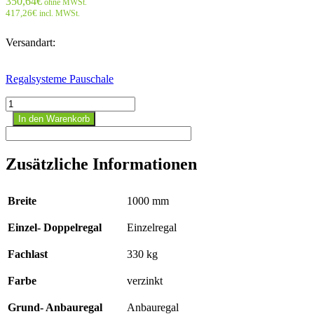
350,64
€
ohne MWSt.
417,26
€
incl. MWSt.
Versandart:
Regalsysteme Pauschale
Stecksystem
Anbauregal
In den Warenkorb
-
3000x1000x800
mm,
Zusätzliche Informationen
Typ
330
kg
Breite
1000 mm
verzinkt;
einseitig
Einzel- Doppelregal
Einzelregal
Menge
Fachlast
330 kg
Farbe
verzinkt
Grund- Anbauregal
Anbauregal