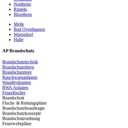
Northeim
Rinteln
Blomberg
Melle
Bad Oyenhausen
Warendorf
Halle
AP Brandschutz
Brandschutztechnik
Brandschutztüren
Brandschutztore
Rauchwarnanlagen
Wandhydranten
RWA Anlagen
Feuerlöscher
Brandschott
Flucht- & Rettungspläne
Brandschutzbeauftragte
Brandschutzkonzepte
Brandschutzordnung
Feuerwehrpläne