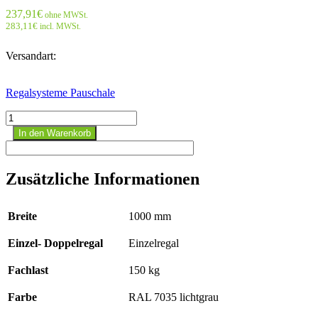
237,91
€
ohne MWSt.
283,11
€
incl. MWSt.
Versandart:
Regalsysteme Pauschale
Stecksystem
Anbauregal
In den Warenkorb
-
3000x1000x500
mm,
Zusätzliche Informationen
Typ
150
kg
Breite
1000 mm
RAL
7035
Einzel- Doppelregal
Einzelregal
lichtgrau;
einseitig
Menge
Fachlast
150 kg
Farbe
RAL 7035 lichtgrau