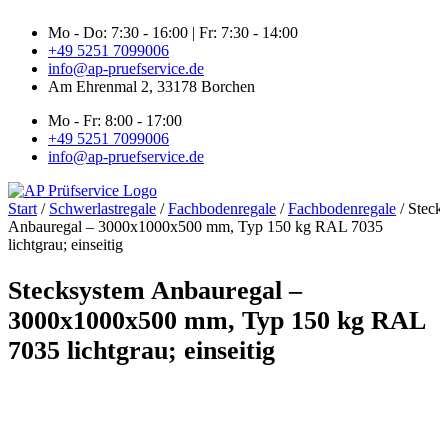
Zum
Mo - Do: 7:30 - 16:00 | Fr: 7:30 - 14:00
Inhalt
+49 5251 7099006
springen
info@ap-pruefservice.de
Am Ehrenmal 2, 33178 Borchen
Mo - Fr: 8:00 - 17:00
+49 5251 7099006
info@ap-pruefservice.de
Start
/
Schwerlastregale
/
Fachbodenregale
/
Fachbodenregale
/ Steck
Anbauregal – 3000x1000x500 mm, Typ 150 kg RAL 7035
lichtgrau; einseitig
Stecksystem Anbauregal –
3000x1000x500 mm, Typ 150 kg RAL
7035 lichtgrau; einseitig