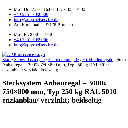
Zum
Mo - Do: 7:30 - 16:00 | Fr: 7:30 - 14:00
Inhalt
+49 5251 7099006
springen
info@ap-pruefservice.de
Am Ehrenmal 2, 33178 Borchen
Mo - Fr: 8:00 - 17:00
+49 5251 7099006
info@ap-pruefservice.de
Start
/
Schwerlastregale
/
Fachbodenregale
/
Fachbodenregale
/ Steck
Anbauregal – 3000x 750×800 mm, Typ 250 kg RAL 5010
enzianblau/ verzinkt; beidseitig
Stecksystem Anbauregal – 3000x
750×800 mm, Typ 250 kg RAL 5010
enzianblau/ verzinkt; beidseitig