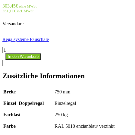
303,45
€
ohne MWSt.
361,11
€
incl. MWSt.
Versandart:
Regalsysteme Pauschale
Stecksystem
Anbauregal
In den Warenkorb
-
3000x
750x800
Zusätzliche Informationen
mm,
Typ
250
Breite
750 mm
kg
RAL
Einzel- Doppelregal
Einzelregal
5010
enzianblau/
verzinkt;
Fachlast
250 kg
beidseitig
Menge
Farbe
RAL 5010 enzianblau/ verzinkt