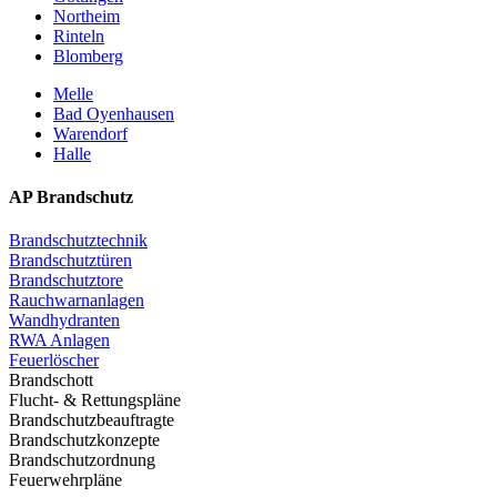
Northeim
Rinteln
Blomberg
Melle
Bad Oyenhausen
Warendorf
Halle
AP Brandschutz
Brandschutztechnik
Brandschutztüren
Brandschutztore
Rauchwarnanlagen
Wandhydranten
RWA Anlagen
Feuerlöscher
Brandschott
Flucht- & Rettungspläne
Brandschutzbeauftragte
Brandschutzkonzepte
Brandschutzordnung
Feuerwehrpläne