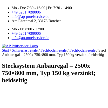
Zum
Mo - Do: 7:30 - 16:00 | Fr: 7:30 - 14:00
Inhalt
+49 5251 7099006
springen
info@ap-pruefservice.de
Am Ehrenmal 2, 33178 Borchen
Mo - Fr: 8:00 - 17:00
+49 5251 7099006
info@ap-pruefservice.de
Start
/
Schwerlastregale
/
Fachbodenregale
/
Fachbodenregale
/ Steck
Anbauregal – 2500x 750×800 mm, Typ 150 kg verzinkt; beidseitig
Stecksystem Anbauregal – 2500x
750×800 mm, Typ 150 kg verzinkt;
beidseitig