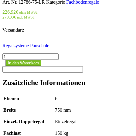
Art. Nr.
12786-75-LR
Kategorie
Fachbodenregale
226,92
€
ohne MWSt.
270,03
€
incl. MWSt.
Versandart:
Regalsysteme Pauschale
Stecksystem
Anbauregal
In den Warenkorb
-
2500x
750x800
Zusätzliche Informationen
mm,
Typ
150
Ebenen
6
kg
verzinkt;
Breite
750 mm
beidseitig
Menge
Einzel- Doppelregal
Einzelregal
Fachlast
150 kg