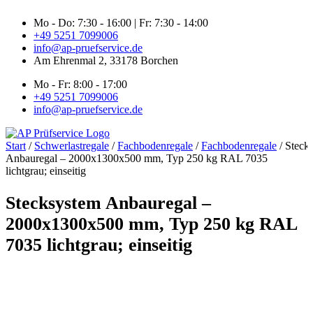
Zum
Mo - Do: 7:30 - 16:00 | Fr: 7:30 - 14:00
Inhalt
+49 5251 7099006
springen
info@ap-pruefservice.de
Am Ehrenmal 2, 33178 Borchen
Mo - Fr: 8:00 - 17:00
+49 5251 7099006
info@ap-pruefservice.de
Start
/
Schwerlastregale
/
Fachbodenregale
/
Fachbodenregale
/ Steck
Anbauregal – 2000x1300x500 mm, Typ 250 kg RAL 7035
lichtgrau; einseitig
Stecksystem Anbauregal –
2000x1300x500 mm, Typ 250 kg RAL
7035 lichtgrau; einseitig