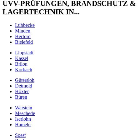
UVV-PRÜFUNGEN, BRANDSCHUTZ &
LAGERTECHNIK IN...
Lübbecke
Minden
Herford
Bielefeld
Lippstadt
Kassel
Brilon
Korbach
Gütersloh
Detmold
Höxter
Büren
Warstein
Meschede
Iserlohn
Hameln
Soest