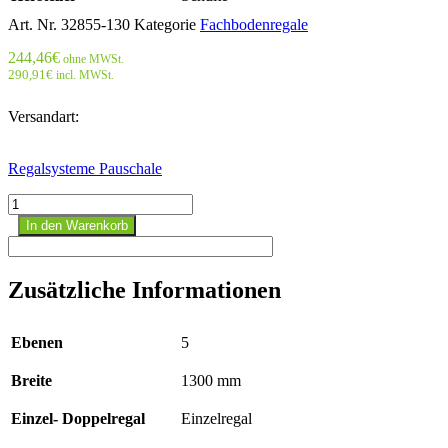
Art. Nr.
32855-130
Kategorie
Fachbodenregale
244,46
€
ohne MWSt.
290,91
€
incl. MWSt.
Versandart:
Regalsysteme Pauschale
Stecksystem
Anbauregal
In den Warenkorb
-
2000x1300x500
mm,
Zusätzliche Informationen
Typ
250
kg
Ebenen
5
RAL
7035
Breite
1300 mm
lichtgrau;
einseitig
Menge
Einzel- Doppelregal
Einzelregal