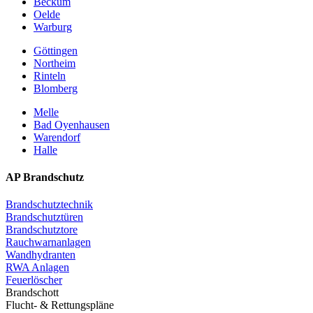
Beckum
Oelde
Warburg
Göttingen
Northeim
Rinteln
Blomberg
Melle
Bad Oyenhausen
Warendorf
Halle
AP Brandschutz
Brandschutztechnik
Brandschutztüren
Brandschutztore
Rauchwarnanlagen
Wandhydranten
RWA Anlagen
Feuerlöscher
Brandschott
Flucht- & Rettungspläne