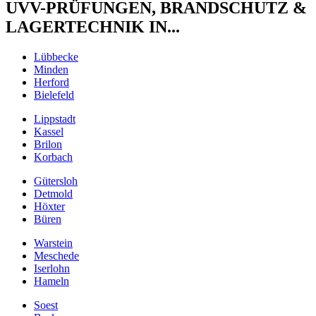
UVV-PRÜFUNGEN, BRANDSCHUTZ &
LAGERTECHNIK IN...
Lübbecke
Minden
Herford
Bielefeld
Lippstadt
Kassel
Brilon
Korbach
Gütersloh
Detmold
Höxter
Büren
Warstein
Meschede
Iserlohn
Hameln
Soest