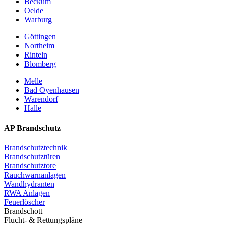
Beckum
Oelde
Warburg
Göttingen
Northeim
Rinteln
Blomberg
Melle
Bad Oyenhausen
Warendorf
Halle
AP Brandschutz
Brandschutztechnik
Brandschutztüren
Brandschutztore
Rauchwarnanlagen
Wandhydranten
RWA Anlagen
Feuerlöscher
Brandschott
Flucht- & Rettungspläne