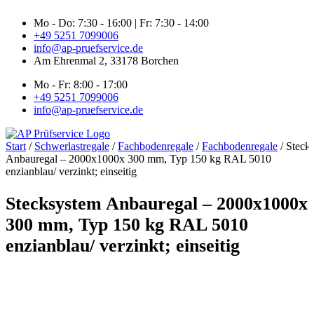
Zum
Mo - Do: 7:30 - 16:00 | Fr: 7:30 - 14:00
Inhalt
+49 5251 7099006
springen
info@ap-pruefservice.de
Am Ehrenmal 2, 33178 Borchen
Mo - Fr: 8:00 - 17:00
+49 5251 7099006
info@ap-pruefservice.de
Start
/
Schwerlastregale
/
Fachbodenregale
/
Fachbodenregale
/ Steck
Anbauregal – 2000x1000x 300 mm, Typ 150 kg RAL 5010
enzianblau/ verzinkt; einseitig
Stecksystem Anbauregal – 2000x1000x
300 mm, Typ 150 kg RAL 5010
enzianblau/ verzinkt; einseitig