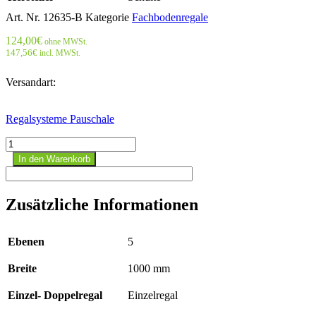
Art. Nr.
12635-B
Kategorie
Fachbodenregale
124,00
€
ohne MWSt.
147,56
€
incl. MWSt.
Versandart:
Regalsysteme Pauschale
Stecksystem
Anbauregal
In den Warenkorb
-
2000x1000x
300
Zusätzliche Informationen
mm,
Typ
150
Ebenen
5
kg
RAL
Breite
1000 mm
5010
enzianblau/
verzinkt;
Einzel- Doppelregal
Einzelregal
einseitig