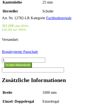
Kantenhöhe
25 mm
Hersteller
Schulte
Art. Nr.
12782-LR
Kategorie
Fachbodenregale
361,60
€
ohne MWSt.
430,30
€
incl. MWSt.
Versandart:
Regalsysteme Pauschale
Stecks.Grundr.mit
Längenriegel
In den Warenkorb
-
3000x1000x800
mm,
Zusätzliche Informationen
Typ
150
kg
Breite
1000 mm
verzinkt;
beidseitig
Einzel- Doppelregal
Einzelregal
Menge