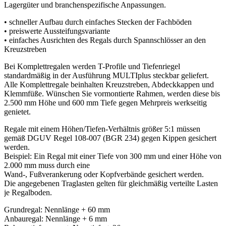
Lagergüter und branchenspezifische Anpassungen.
• schneller Aufbau durch einfaches Stecken der Fachböden
• preiswerte Aussteifungsvariante
• einfaches Ausrichten des Regals durch Spannschlösser an den
Kreuzstreben
Bei Komplettregalen werden T-Profile und Tiefenriegel
standardmäßig in der Ausführung MULTIplus steckbar geliefert.
Alle Komplettregale beinhalten Kreuzstreben, Abdeckkappen und
Klemmfüße. Wünschen Sie vormontierte Rahmen, werden diese bis
2.500 mm Höhe und 600 mm Tiefe gegen Mehrpreis werkseitig
genietet.
Regale mit einem Höhen/Tiefen-Verhältnis größer 5:1 müssen
gemäß DGUV Regel 108-007 (BGR 234) gegen Kippen gesichert
werden.
Beispiel: Ein Regal mit einer Tiefe von 300 mm und einer Höhe von
2.000 mm muss durch eine
Wand-, Fußverankerung oder Kopfverbände gesichert werden.
Die angegebenen Traglasten gelten für gleichmäßig verteilte Lasten
je Regalboden.
Grundregal: Nennlänge + 60 mm
Anbauregal: Nennlänge + 6 mm