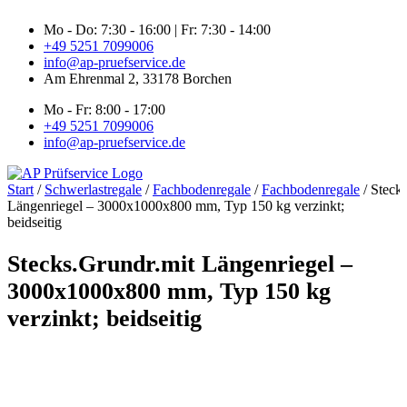
Zum
Mo - Do: 7:30 - 16:00 | Fr: 7:30 - 14:00
Inhalt
+49 5251 7099006
springen
info@ap-pruefservice.de
Am Ehrenmal 2, 33178 Borchen
Mo - Fr: 8:00 - 17:00
+49 5251 7099006
info@ap-pruefservice.de
Start
/
Schwerlastregale
/
Fachbodenregale
/
Fachbodenregale
/ Steck
Längenriegel – 3000x1000x800 mm, Typ 150 kg verzinkt;
beidseitig
Stecks.Grundr.mit Längenriegel –
3000x1000x800 mm, Typ 150 kg
verzinkt; beidseitig