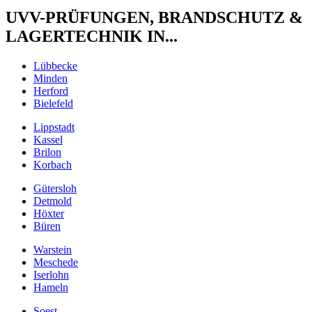
UVV-PRÜFUNGEN, BRANDSCHUTZ &
LAGERTECHNIK IN...
Lübbecke
Minden
Herford
Bielefeld
Lippstadt
Kassel
Brilon
Korbach
Gütersloh
Detmold
Höxter
Büren
Warstein
Meschede
Iserlohn
Hameln
Soest