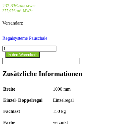
232,83
€
ohne MWSt.
277,07
€
incl. MWSt.
Versandart:
Regalsysteme Pauschale
Stecks.Anbaur.mit
Längenriegel
In den Warenkorb
-
3000x1000x500
mm,
Zusätzliche Informationen
Typ
150
kg
Breite
1000 mm
verzinkt;
beidseitig
Einzel- Doppelregal
Einzelregal
Menge
Fachlast
150 kg
Farbe
verzinkt