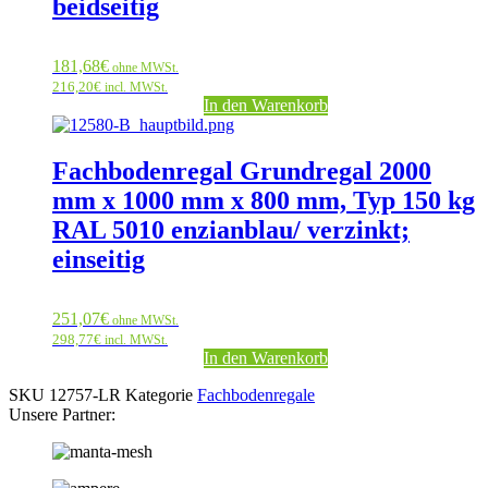
beidseitig
181,68
€
ohne MWSt.
216,20
€
incl. MWSt.
In den Warenkorb
Fachbodenregal Grundregal 2000
mm x 1000 mm x 800 mm, Typ 150 kg
RAL 5010 enzianblau/ verzinkt;
einseitig
251,07
€
ohne MWSt.
298,77
€
incl. MWSt.
In den Warenkorb
SKU
12757-LR
Kategorie
Fachbodenregale
Unsere Partner: