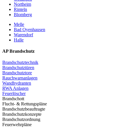
Northeim
Rinteln
Blomberg
Melle
Bad Oyenhausen
Warendorf
Halle
AP Brandschutz
Brandschutztechnik
Brandschutztüren
Brandschutztore
Rauchwarnanlagen
Wandhydranten
RWA Anlagen
Feuerlöscher
Brandschott
Flucht- & Rettungspläne
Brandschutzbeauftragte
Brandschutzkonzepte
Brandschutzordnung
Feuerwehrpläne