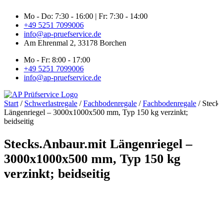
Zum
Mo - Do: 7:30 - 16:00 | Fr: 7:30 - 14:00
Inhalt
+49 5251 7099006
springen
info@ap-pruefservice.de
Am Ehrenmal 2, 33178 Borchen
Mo - Fr: 8:00 - 17:00
+49 5251 7099006
info@ap-pruefservice.de
Start
/
Schwerlastregale
/
Fachbodenregale
/
Fachbodenregale
/ Steck
Längenriegel – 3000x1000x500 mm, Typ 150 kg verzinkt;
beidseitig
Stecks.Anbaur.mit Längenriegel –
3000x1000x500 mm, Typ 150 kg
verzinkt; beidseitig