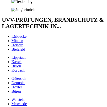
UVV-PRÜFUNGEN, BRANDSCHUTZ &
LAGERTECHNIK IN...
Lübbecke
Minden
Herford
Bielefeld
Lippstadt
Kassel
Brilon
Korbach
Gütersloh
Detmold
Höxter
Büren
Warstein
Meschede