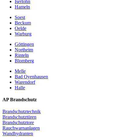
Iserlohn
Hameln
Soest
Beckum
Oelde
Warburg
Göttingen
Northeim
Rinteln
Blomberg
Melle
Bad Oyenhausen
Warendorf
Halle
AP Brandschutz
Brandschutztechnik
Brandschutztüren
Brandschutztore
Rauchwarnanlagen
Wandhydranten