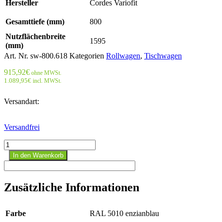
Hersteller
Cordes Variofit
Gesamttiefe (mm)
800
Nutzflächenbreite
1595
(mm)
Art. Nr.
sw-800.618
Kategorien
Rollwagen
,
Tischwagen
915,92
€
ohne MWSt.
1.089,95
€
incl. MWSt.
Versandart:
Versandfrei
Schwerlast
Tischwagen
In den Warenkorb
mit
3
Ladeflächen
Zusätzliche Informationen
Menge
Farbe
RAL 5010 enzianblau