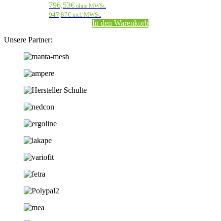
796,53
€
ohne MWSt.
947,87
€
incl. MWSt.
In den Warenkorb
Unsere Partner: