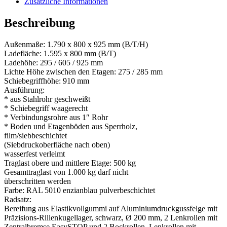
Zusätzliche Informationen
Beschreibung
Außenmaße: 1.790 x 800 x 925 mm (B/T/H)
Ladefläche: 1.595 x 800 mm (B/T)
Ladehöhe: 295 / 605 / 925 mm
Lichte Höhe zwischen den Etagen: 275 / 285 mm
Schiebegriffhöhe: 910 mm
Ausführung:
* aus Stahlrohr geschweißt
* Schiebegriff waagerecht
* Verbindungsrohre aus 1″ Rohr
* Boden und Etagenböden aus Sperrholz,
film/siebbeschichtet
(Siebdruckoberfläche nach oben)
wasserfest verleimt
Traglast obere und mittlere Etage: 500 kg
Gesamttraglast von 1.000 kg darf nicht
überschritten werden
Farbe: RAL 5010 enzianblau pulverbeschichtet
Radsatz:
Bereifung aus Elastikvollgummi auf Aluminiumdruckgussfelge mit
Präzisions-Rillenkugellager, schwarz, Ø 200 mm, 2 Lenkrollen mit
Zentralbremse EasySTOP und 2 Bockrollen, Lenkrollen mit