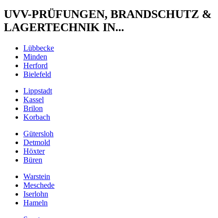
UVV-PRÜFUNGEN, BRANDSCHUTZ &
LAGERTECHNIK IN...
Lübbecke
Minden
Herford
Bielefeld
Lippstadt
Kassel
Brilon
Korbach
Gütersloh
Detmold
Höxter
Büren
Warstein
Meschede
Iserlohn
Hameln