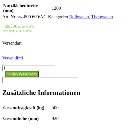
Nutzflächenbreite
1200
(mm)
Art. Nr.
sw-800.600/AG
Kategorien
Rollwagen
,
Tischwagen
428,53
€
ohne MWSt.
509,95
€
incl. MWSt.
Versandart:
Versandfrei
Schwerer
Tischwagen
In den Warenkorb
mit
3
Ladeflächen,
Zusätzliche Informationen
RAL
7016
Menge
Gesamttragkraft (kg)
500
Gesamthöhe (mm)
920