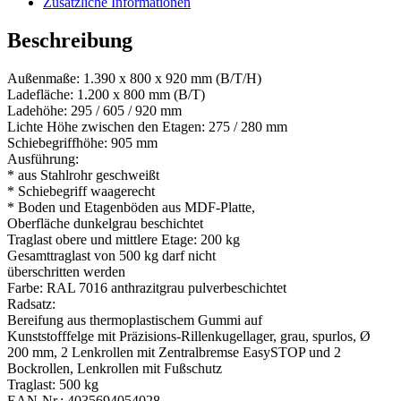
Zusätzliche Informationen
Beschreibung
Außenmaße: 1.390 x 800 x 920 mm (B/T/H)
Ladefläche: 1.200 x 800 mm (B/T)
Ladehöhe: 295 / 605 / 920 mm
Lichte Höhe zwischen den Etagen: 275 / 280 mm
Schiebegriffhöhe: 905 mm
Ausführung:
* aus Stahlrohr geschweißt
* Schiebegriff waagerecht
* Boden und Etagenböden aus MDF-Platte,
Oberfläche dunkelgrau beschichtet
Traglast obere und mittlere Etage: 200 kg
Gesamttraglast von 500 kg darf nicht
überschritten werden
Farbe: RAL 7016 anthrazitgrau pulverbeschichtet
Radsatz:
Bereifung aus thermoplastischem Gummi auf
Kunststofffelge mit Präzisions-Rillenkugellager, grau, spurlos, Ø
200 mm, 2 Lenkrollen mit Zentralbremse EasySTOP und 2
Bockrollen, Lenkrollen mit Fußschutz
Traglast: 500 kg
EAN-Nr.: 4035694054028