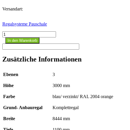
Versandart:
Regalsysteme Pauschale
SCHULTE
Palettenregal
In den Warenkorb
3
Felder
3
Zusätzliche Informationen
Ebenen
Fachlast
3250
Ebenen
3
kg
H:
Höhe
3000 mm
3000
mm
Menge
Farbe
blau/ verzinkt/ RAL 2004 orange
Grund- Anbauregal
Komplettregal
Breite
8444 mm
Tiefe
1100 mm