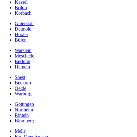
Kassel
Brilon
Korbach
Gütersloh
Detmold
Höxter
Büren
Warstein
Meschede
Iserlohn
Hameln
Soest
Beckum
Oelde
Warburg
Göttingen
Northeim
Rinteln
Blomberg
Melle
Bad Oyenhausen