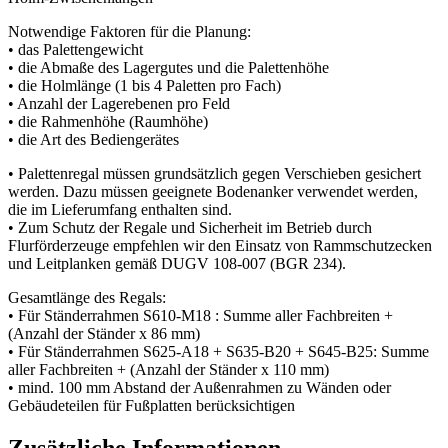
Notwendige Faktoren für die Planung:
• das Palettengewicht
• die Abmaße des Lagergutes und die Palettenhöhe
• die Holmlänge (1 bis 4 Paletten pro Fach)
• Anzahl der Lagerebenen pro Feld
• die Rahmenhöhe (Raumhöhe)
• die Art des Bediengerätes
• Palettenregal müssen grundsätzlich gegen Verschieben gesichert
werden. Dazu müssen geeignete Bodenanker verwendet werden,
die im Lieferumfang enthalten sind.
• Zum Schutz der Regale und Sicherheit im Betrieb durch
Flurförderzeuge empfehlen wir den Einsatz von Rammschutzecken
und Leitplanken gemäß DUGV 108-007 (BGR 234).
Gesamtlänge des Regals:
• Für Ständerrahmen S610-M18 : Summe aller Fachbreiten +
(Anzahl der Ständer x 86 mm)
• Für Ständerrahmen S625-A18 + S635-B20 + S645-B25: Summe
aller Fachbreiten + (Anzahl der Ständer x 110 mm)
• mind. 100 mm Abstand der Außenrahmen zu Wänden oder
Gebäudeteilen für Fußplatten berücksichtigen
Zusätzliche Informationen