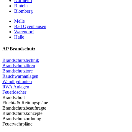
Northeim
Rinteln
Blomberg
Melle
Bad Oyenhausen
Warendorf
Halle
AP Brandschutz
Brandschutztechnik
Brandschutztüren
Brandschutztore
Rauchwarnanlagen
Wandhydranten
RWA Anlagen
Feuerlöscher
Brandschott
Flucht- & Rettungspläne
Brandschutzbeauftragte
Brandschutzkonzepte
Brandschutzordnung
Feuerwehrpläne