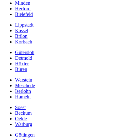
Minden
Herford
Bielefeld
Lippstadt
Kassel
Brilon
Korbach
Gütersloh
Detmold
Höxter
Büren
Warstein
Meschede
Iserlohn
Hameln
Soest
Beckum
Oelde
Warburg
Göttingen