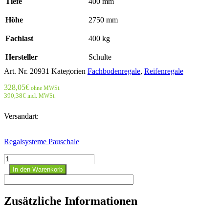
Tiefe
400 mm
Höhe
2750 mm
Fachlast
400 kg
Hersteller
Schulte
Art. Nr.
20931
Kategorien
Fachbodenregale
,
Reifenregale
328,05
€
ohne MWSt.
390,38
€
incl. MWSt.
Versandart:
Regalsysteme Pauschale
Rädergrundregal
2750x1500x400
In den Warenkorb
mm
-
4
Zusätzliche Informationen
Ebenen
á