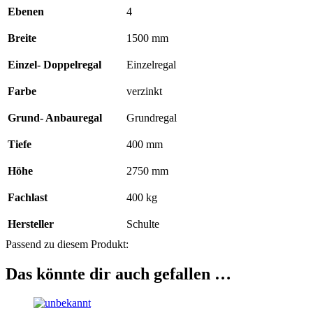
400
Ebenen
4
kg
Last,
Breite
1500 mm
verzinkt
Menge
Einzel- Doppelregal
Einzelregal
Farbe
verzinkt
Grund- Anbauregal
Grundregal
Tiefe
400 mm
Höhe
2750 mm
Fachlast
400 kg
Hersteller
Schulte
Passend zu diesem Produkt:
Das könnte dir auch gefallen …