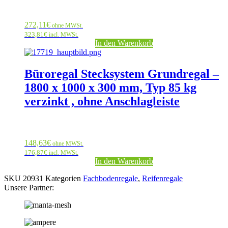
272,11
€
ohne MWSt.
323,81
€
incl. MWSt.
In den Warenkorb
Büroregal Stecksystem Grundregal –
1800 x 1000 x 300 mm, Typ 85 kg
verzinkt , ohne Anschlagleiste
148,63
€
ohne MWSt.
176,87
€
incl. MWSt.
In den Warenkorb
SKU
20931
Kategorien
Fachbodenregale
,
Reifenregale
Unsere Partner: