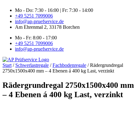
Zum
Mo - Do: 7:30 - 16:00 | Fr: 7:30 - 14:00
Inhalt
+49 5251 7099006
springen
info@ap-pruefservice.de
Am Ehrenmal 2, 33178 Borchen
Mo - Fr: 8:00 - 17:00
+49 5251 7099006
info@ap-pruefservice.de
Start
/
Schwerlastregale
/
Fachbodenregale
/ Rädergrundregal
2750x1500x400 mm – 4 Ebenen á 400 kg Last, verzinkt
Rädergrundregal 2750x1500x400 mm
– 4 Ebenen á 400 kg Last, verzinkt