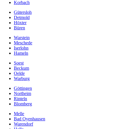
Korbach
Gütersloh
Detmold
Höxter
Büren
Warstein
Meschede
Iserlohn
Hameln
Soest
Beckum
Oelde
Warburg
Göttingen
Northeim
Rinteln
Blomberg
Melle
Bad Oyenhausen
Warendorf