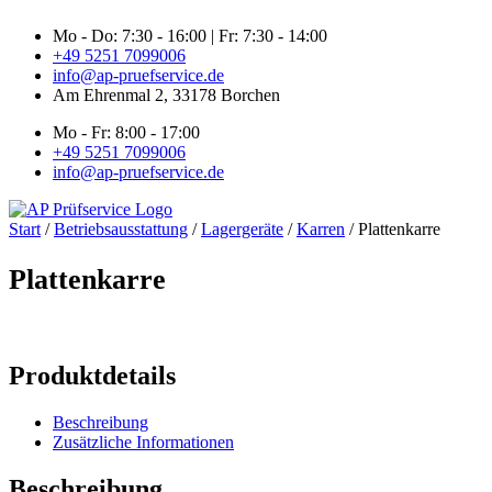
Zum
Mo - Do: 7:30 - 16:00 | Fr: 7:30 - 14:00
Inhalt
+49 5251 7099006
springen
info@ap-pruefservice.de
Am Ehrenmal 2, 33178 Borchen
Mo - Fr: 8:00 - 17:00
+49 5251 7099006
info@ap-pruefservice.de
Start
/
Betriebsausstattung
/
Lagergeräte
/
Karren
/ Plattenkarre
Plattenkarre
Produktdetails
Beschreibung
Zusätzliche Informationen
Beschreibung