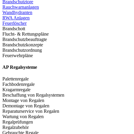
Brandschutztore
Rauchwarnanlagen
Wandhydranten
RWA Anlagen
Feuerlöscher
Brandschott
Flucht- & Rettungspläne
Brandschutzbeauftragte
Brandschutzkonzepte
Brandschutzordnung
Feuerwehrpläne
AP Regalsysteme
Palettenregale
Fachbodenregale
Kragarmregale
Beschaffung von Regalsystemen
Montage von Regalen
Demontage von Regalen
Reparaturservice von Regalen
Wartung von Regalen
Regalprüfungen
Regalzubehör
Gebrauchte Regale