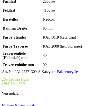
Fachlast
2050 kg
Feldlast
4100 kg
Hersteller
Nedcon
Rahmen Breite
80 mm
Farbe-Ständer
RAL 5019 (capriblau)
Farbe-Traverse
RAL 2008 (hellrotorange)
Traversentiefe
40
(Holmtiefe) mm
Traversenhöhe mm
90
Art. Nr.
PAL25271309-A
Kategorie
Palettenregale
209,92
€
ohne MWSt.
249,81
€
incl. MWSt.
Versandart:
Nedcon Palettenregale