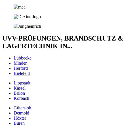
UVV-PRÜFUNGEN, BRANDSCHUTZ &
LAGERTECHNIK IN...
Lübbecke
Minden
Herford
Bielefeld
Lippstadt
Kassel
Brilon
Korbach
Gütersloh
Detmold
Höxter
Büren