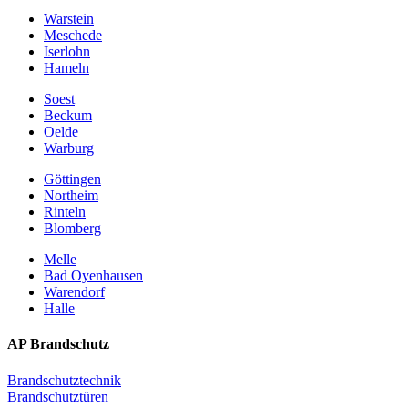
Warstein
Meschede
Iserlohn
Hameln
Soest
Beckum
Oelde
Warburg
Göttingen
Northeim
Rinteln
Blomberg
Melle
Bad Oyenhausen
Warendorf
Halle
AP Brandschutz
Brandschutztechnik
Brandschutztüren