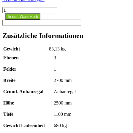
NEDCON
Palettenregal
In den Warenkorb
1
Anbaufeld
3
Zusätzliche Informationen
Ebenen
Fachlast
2050
Gewicht
83,13 kg
kg
H:
Ebenen
3
2500
mm
Felder
1
Menge
Breite
2700 mm
Grund- Anbauregal
Anbauregal
Höhe
2500 mm
Tiefe
1100 mm
Gewicht Ladeeinheit
680 kg