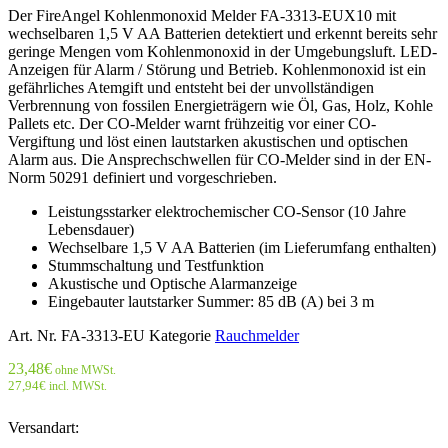
Der FireAngel Kohlenmonoxid Melder FA-3313-EUX10 mit
wechselbaren 1,5 V AA Batterien detektiert und erkennt bereits sehr
geringe Mengen vom Kohlenmonoxid in der Umgebungsluft. LED-
Anzeigen für Alarm / Störung und Betrieb. Kohlenmonoxid ist ein
gefährliches Atemgift und entsteht bei der unvollständigen
Verbrennung von fossilen Energieträgern wie Öl, Gas, Holz, Kohle
Pallets etc. Der CO-Melder warnt frühzeitig vor einer CO-
Vergiftung und löst einen lautstarken akustischen und optischen
Alarm aus. Die Ansprechschwellen für CO-Melder sind in der EN-
Norm 50291 definiert und vorgeschrieben.
Leistungsstarker elektrochemischer CO-Sensor (10 Jahre
Lebensdauer)
Wechselbare 1,5 V AA Batterien (im Lieferumfang enthalten)
Stummschaltung und Testfunktion
Akustische und Optische Alarmanzeige
Eingebauter lautstarker Summer: 85 dB (A) bei 3 m
Art. Nr.
FA-3313-EU
Kategorie
Rauchmelder
23,48
€
ohne MWSt.
27,94
€
incl. MWSt.
Versandart: