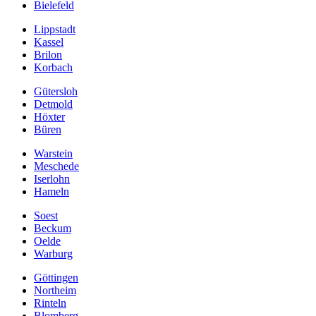
Bielefeld
Lippstadt
Kassel
Brilon
Korbach
Gütersloh
Detmold
Höxter
Büren
Warstein
Meschede
Iserlohn
Hameln
Soest
Beckum
Oelde
Warburg
Göttingen
Northeim
Rinteln
Blomberg