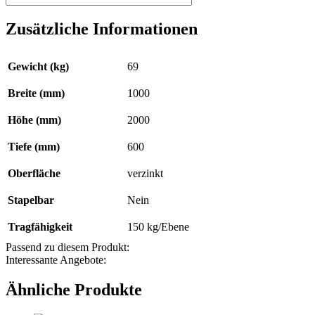
3017-
4E,
Zusätzliche Informationen
verzinkt
Menge
Gewicht (kg)
69
Breite (mm)
1000
Höhe (mm)
2000
Tiefe (mm)
600
Oberfläche
verzinkt
Stapelbar
Nein
Tragfähigkeit
150 kg/Ebene
Passend zu diesem Produkt:
Interessante Angebote:
Ähnliche Produkte