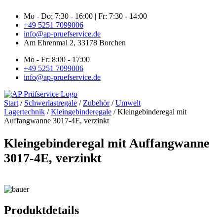
Zum
Mo - Do: 7:30 - 16:00 | Fr: 7:30 - 14:00
Inhalt
+49 5251 7099006
springen
info@ap-pruefservice.de
Am Ehrenmal 2, 33178 Borchen
Mo - Fr: 8:00 - 17:00
+49 5251 7099006
info@ap-pruefservice.de
Start
/
Schwerlastregale
/
Zubehör
/
Umwelt
Lagertechnik
/
Kleingebinderegale
/ Kleingebinderegal mit
Auffangwanne 3017-4E, verzinkt
Kleingebinderegal mit Auffangwanne
3017-4E, verzinkt
Produktdetails