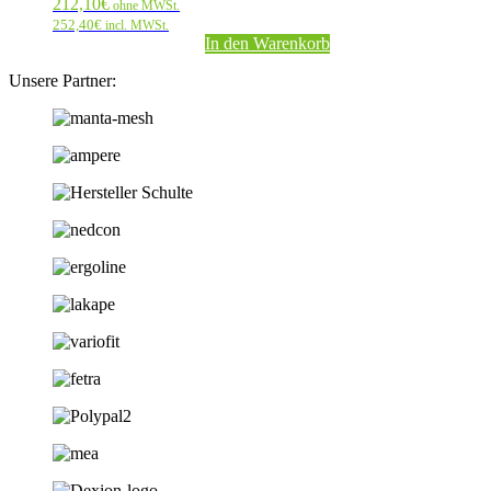
212,10
€
ohne MWSt.
252,40
€
incl. MWSt.
In den Warenkorb
Unsere Partner: