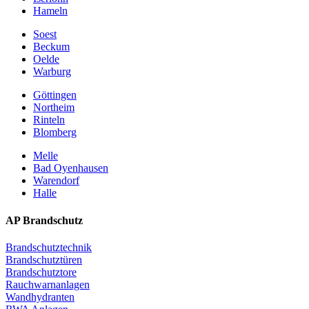
Hameln
Soest
Beckum
Oelde
Warburg
Göttingen
Northeim
Rinteln
Blomberg
Melle
Bad Oyenhausen
Warendorf
Halle
AP Brandschutz
Brandschutztechnik
Brandschutztüren
Brandschutztore
Rauchwarnanlagen
Wandhydranten