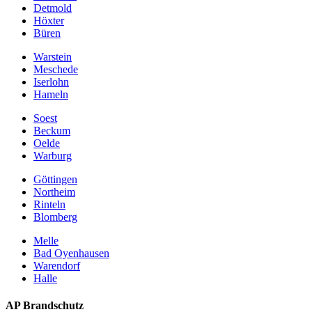
Detmold
Höxter
Büren
Warstein
Meschede
Iserlohn
Hameln
Soest
Beckum
Oelde
Warburg
Göttingen
Northeim
Rinteln
Blomberg
Melle
Bad Oyenhausen
Warendorf
Halle
AP Brandschutz