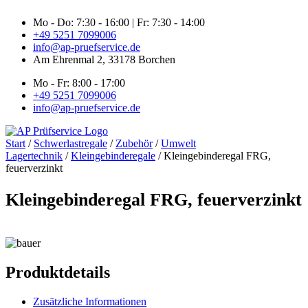
Zum
Mo - Do: 7:30 - 16:00 | Fr: 7:30 - 14:00
Inhalt
+49 5251 7099006
springen
info@ap-pruefservice.de
Am Ehrenmal 2, 33178 Borchen
Mo - Fr: 8:00 - 17:00
+49 5251 7099006
info@ap-pruefservice.de
Start
/
Schwerlastregale
/
Zubehör
/
Umwelt
Lagertechnik
/
Kleingebinderegale
/ Kleingebinderegal FRG,
feuerverzinkt
Kleingebinderegal FRG, feuerverzinkt
Produktdetails
Zusätzliche Informationen