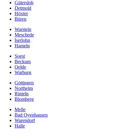
Gütersloh
Detmold
Höxter
Büren
Warstein
Meschede
Iserlohn
Hameln
Soest
Beckum
Oelde
Warburg
Göttingen
Northeim
Rinteln
Blomberg
Melle
Bad Oyenhausen
Warendorf
Halle