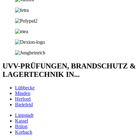
UVV-PRÜFUNGEN, BRANDSCHUTZ &
LAGERTECHNIK IN...
Lübbecke
Minden
Herford
Bielefeld
Lippstadt
Kassel
Brilon
Korbach