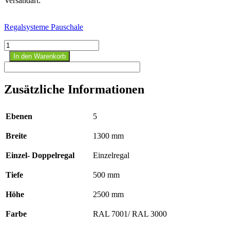
Versandart:
Regalsysteme Pauschale
K
3000
In den Warenkorb
Kragarmregal-
Set,
einseitig,
Zusätzliche Informationen
2500
x
1300
Ebenen
5
x
500
Breite
1300 mm
mm,
RAL
7001
Einzel- Doppelregal
Einzelregal
/
RAL
Tiefe
500 mm
3000
Menge
Höhe
2500 mm
Farbe
RAL 7001/ RAL 3000