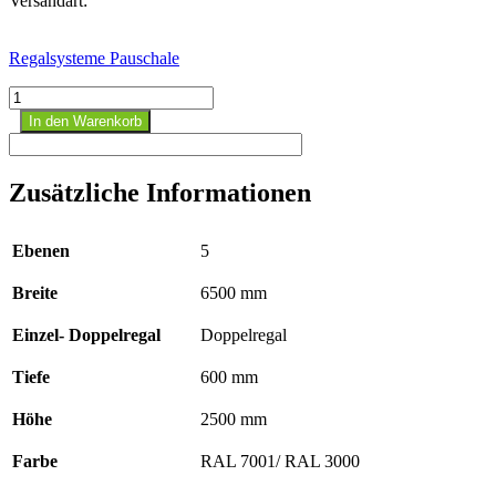
Versandart:
Regalsysteme Pauschale
K
3000
In den Warenkorb
Kragarmregal-
Set,
doppelseitig,
Zusätzliche Informationen
2500
x
6500
Ebenen
5
x
600
Breite
6500 mm
mm,
RAL
7001
Einzel- Doppelregal
Doppelregal
/
RAL
Tiefe
600 mm
3000
Menge
Höhe
2500 mm
Farbe
RAL 7001/ RAL 3000