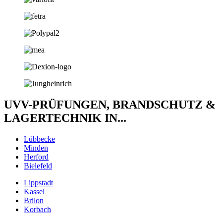
UVV-PRÜFUNGEN, BRANDSCHUTZ &
LAGERTECHNIK IN...
Lübbecke
Minden
Herford
Bielefeld
Lippstadt
Kassel
Brilon
Korbach