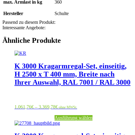
max. Armlast in kg
360
Hersteller
Schulte
Passend zu diesem Produkt:
Interessante Angebote:
Ähnliche Produkte
Dieses
Produkt
weist
K 3000 Kragarmregal-Set, einseitig,
mehrere
H 2500 x T 400 mm, Breite nach
Varianten
auf.
Ihrer Auswahl, RAL 7001 / RAL 3000
Die
Optionen
können
auf
Preisspanne:
1.061,76
€
–
3.369,78
€
der
ohne MWSt.
1.061,76€
Produktseite
bis
Ausführung wählen
gewählt
3.369,78€
werden