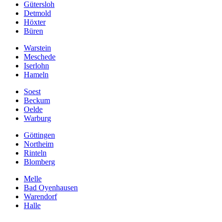
Gütersloh
Detmold
Höxter
Büren
Warstein
Meschede
Iserlohn
Hameln
Soest
Beckum
Oelde
Warburg
Göttingen
Northeim
Rinteln
Blomberg
Melle
Bad Oyenhausen
Warendorf
Halle