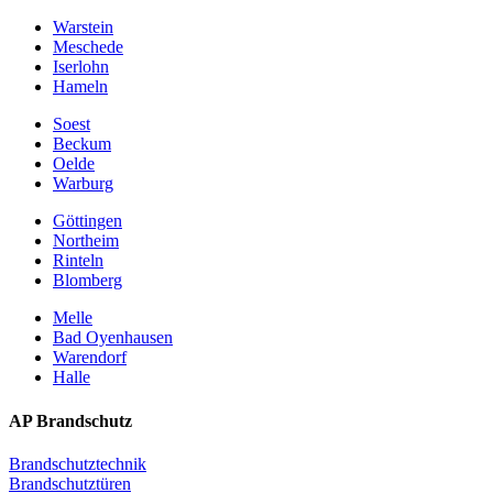
Warstein
Meschede
Iserlohn
Hameln
Soest
Beckum
Oelde
Warburg
Göttingen
Northeim
Rinteln
Blomberg
Melle
Bad Oyenhausen
Warendorf
Halle
AP Brandschutz
Brandschutztechnik
Brandschutztüren