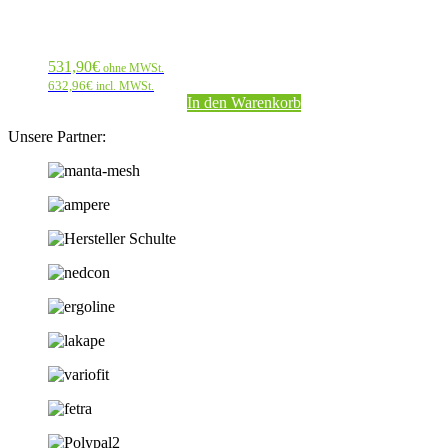
531,90
€
ohne MWSt.
632,96
€
incl. MWSt.
In den Warenkorb
Unsere Partner: