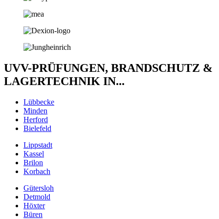
UVV-PRÜFUNGEN, BRANDSCHUTZ &
LAGERTECHNIK IN...
Lübbecke
Minden
Herford
Bielefeld
Lippstadt
Kassel
Brilon
Korbach
Gütersloh
Detmold
Höxter
Büren