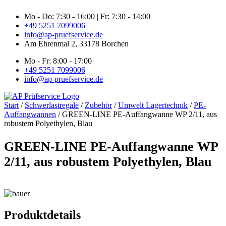
Zum
Mo - Do: 7:30 - 16:00 | Fr: 7:30 - 14:00
Inhalt
+49 5251 7099006
springen
info@ap-pruefservice.de
Am Ehrenmal 2, 33178 Borchen
Mo - Fr: 8:00 - 17:00
+49 5251 7099006
info@ap-pruefservice.de
Start
/
Schwerlastregale
/
Zubehör
/
Umwelt Lagertechnik
/
PE-
Auffangwannen
/ GREEN-LINE PE-Auffangwanne WP 2/11, aus
robustem Polyethylen, Blau
GREEN-LINE PE-Auffangwanne WP
2/11, aus robustem Polyethylen, Blau
Produktdetails