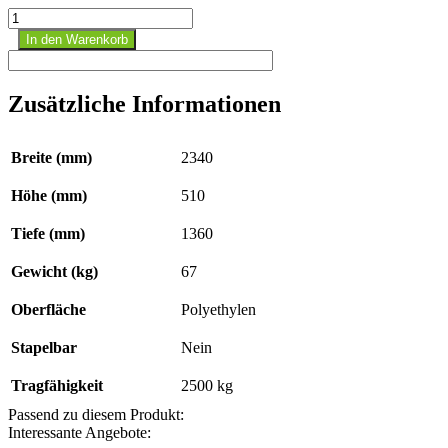
GREEN-
LINE
In den Warenkorb
PE-
Auffangwanne
WP
Zusätzliche Informationen
2/11,
aus
robustem
Breite (mm)
2340
Polyethylen,
Blau
Höhe (mm)
510
Menge
Tiefe (mm)
1360
Gewicht (kg)
67
Oberfläche
Polyethylen
Stapelbar
Nein
Tragfähigkeit
2500 kg
Passend zu diesem Produkt:
Interessante Angebote: