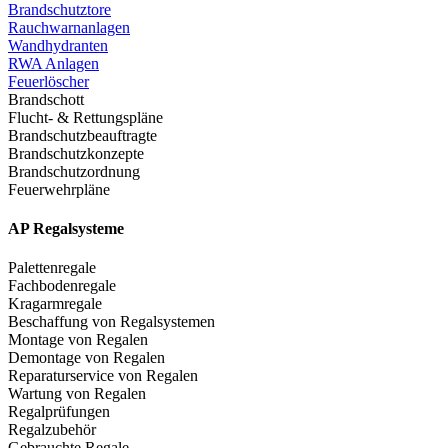
Brandschutztore
Rauchwarnanlagen
Wandhydranten
RWA Anlagen
Feuerlöscher
Brandschott
Flucht- & Rettungspläne
Brandschutzbeauftragte
Brandschutzkonzepte
Brandschutzordnung
Feuerwehrpläne
AP Regalsysteme
Palettenregale
Fachbodenregale
Kragarmregale
Beschaffung von Regalsystemen
Montage von Regalen
Demontage von Regalen
Reparaturservice von Regalen
Wartung von Regalen
Regalprüfungen
Regalzubehör
Gebrauchte Regale