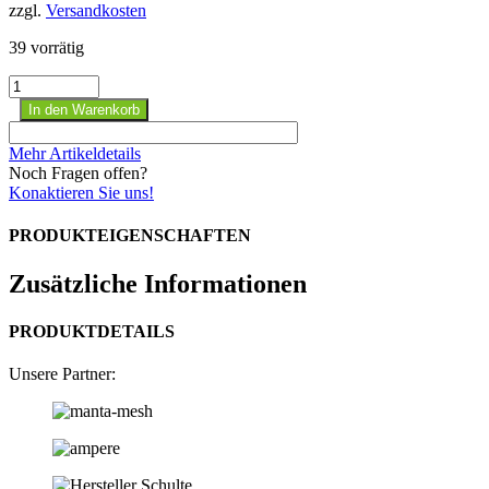
zzgl.
Versandkosten
39 vorrätig
gebrauchte
Rollwagen
In den Warenkorb
SSI
Schäfer
Mehr Artikeldetails
rot
Noch Fragen offen?
60x40x15cm
Konaktieren Sie uns!
Menge
PRODUKTEIGENSCHAFTEN
Zusätzliche Informationen
PRODUKTDETAILS
Unsere Partner: