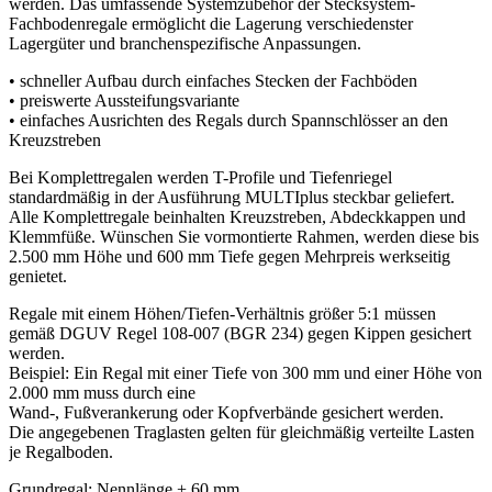
werden. Das umfassende Systemzubehör der Stecksystem-
Fachbodenregale ermöglicht die Lagerung verschiedenster
Lagergüter und branchenspezifische Anpassungen.
• schneller Aufbau durch einfaches Stecken der Fachböden
• preiswerte Aussteifungsvariante
• einfaches Ausrichten des Regals durch Spannschlösser an den
Kreuzstreben
Bei Komplettregalen werden T-Profile und Tiefenriegel
standardmäßig in der Ausführung MULTIplus steckbar geliefert.
Alle Komplettregale beinhalten Kreuzstreben, Abdeckkappen und
Klemmfüße. Wünschen Sie vormontierte Rahmen, werden diese bis
2.500 mm Höhe und 600 mm Tiefe gegen Mehrpreis werkseitig
genietet.
Regale mit einem Höhen/Tiefen-Verhältnis größer 5:1 müssen
gemäß DGUV Regel 108-007 (BGR 234) gegen Kippen gesichert
werden.
Beispiel: Ein Regal mit einer Tiefe von 300 mm und einer Höhe von
2.000 mm muss durch eine
Wand-, Fußverankerung oder Kopfverbände gesichert werden.
Die angegebenen Traglasten gelten für gleichmäßig verteilte Lasten
je Regalboden.
Grundregal: Nennlänge + 60 mm