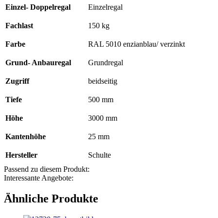
Einzel- Doppelregal
Einzelregal
Typ
150
kg
Fachlast
150 kg
RAL
5010
Farbe
RAL 5010 enzianblau/ verzinkt
enzianblau/
verzinkt;
Grund- Anbauregal
Grundregal
beidseitig
Menge
Zugriff
beidseitig
Tiefe
500 mm
Höhe
3000 mm
Kantenhöhe
25 mm
Hersteller
Schulte
Passend zu diesem Produkt:
Interessante Angebote:
Ähnliche Produkte