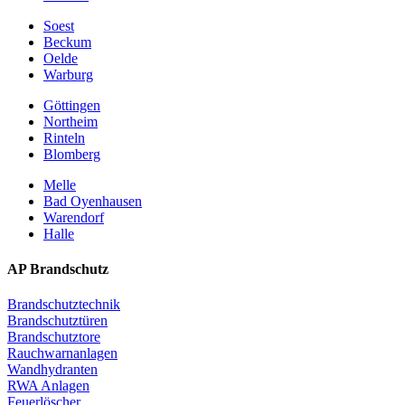
Soest
Beckum
Oelde
Warburg
Göttingen
Northeim
Rinteln
Blomberg
Melle
Bad Oyenhausen
Warendorf
Halle
AP Brandschutz
Brandschutztechnik
Brandschutztüren
Brandschutztore
Rauchwarnanlagen
Wandhydranten
RWA Anlagen
Feuerlöscher