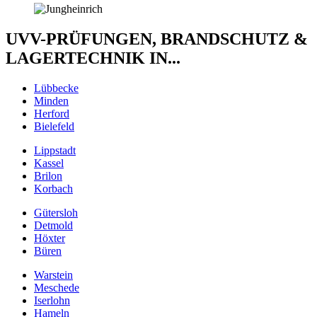
UVV-PRÜFUNGEN, BRANDSCHUTZ &
LAGERTECHNIK IN...
Lübbecke
Minden
Herford
Bielefeld
Lippstadt
Kassel
Brilon
Korbach
Gütersloh
Detmold
Höxter
Büren
Warstein
Meschede
Iserlohn
Hameln