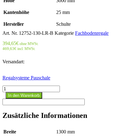
Höhe
3000 mm
Kantenhöhe
25 mm
Hersteller
Schulte
Art. Nr.
12752-130-LR-B
Kategorie
Fachbodenregale
394,65
€
ohne MWSt.
469,63
€
incl. MWSt.
Versandart:
Regalsysteme Pauschale
Fachbodenregal
Grundregal
In den Warenkorb
3000
mm
x
Zusätzliche Informationen
1300
mm
x
Breite
1300 mm
500
mm,