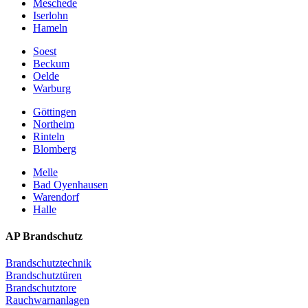
Meschede
Iserlohn
Hameln
Soest
Beckum
Oelde
Warburg
Göttingen
Northeim
Rinteln
Blomberg
Melle
Bad Oyenhausen
Warendorf
Halle
AP Brandschutz
Brandschutztechnik
Brandschutztüren
Brandschutztore
Rauchwarnanlagen