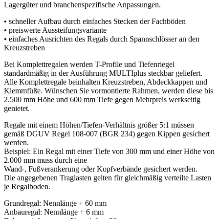
Lagergüter und branchenspezifische Anpassungen.
• schneller Aufbau durch einfaches Stecken der Fachböden
• preiswerte Aussteifungsvariante
• einfaches Ausrichten des Regals durch Spannschlösser an den
Kreuzstreben
Bei Komplettregalen werden T-Profile und Tiefenriegel
standardmäßig in der Ausführung MULTIplus steckbar geliefert.
Alle Komplettregale beinhalten Kreuzstreben, Abdeckkappen und
Klemmfüße. Wünschen Sie vormontierte Rahmen, werden diese bis
2.500 mm Höhe und 600 mm Tiefe gegen Mehrpreis werkseitig
genietet.
Regale mit einem Höhen/Tiefen-Verhältnis größer 5:1 müssen
gemäß DGUV Regel 108-007 (BGR 234) gegen Kippen gesichert
werden.
Beispiel: Ein Regal mit einer Tiefe von 300 mm und einer Höhe von
2.000 mm muss durch eine
Wand-, Fußverankerung oder Kopfverbände gesichert werden.
Die angegebenen Traglasten gelten für gleichmäßig verteilte Lasten
je Regalboden.
Grundregal: Nennlänge + 60 mm
Anbauregal: Nennlänge + 6 mm