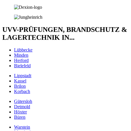
UVV-PRÜFUNGEN, BRANDSCHUTZ &
LAGERTECHNIK IN...
Lübbecke
Minden
Herford
Bielefeld
Lippstadt
Kassel
Brilon
Korbach
Gütersloh
Detmold
Höxter
Büren
Warstein