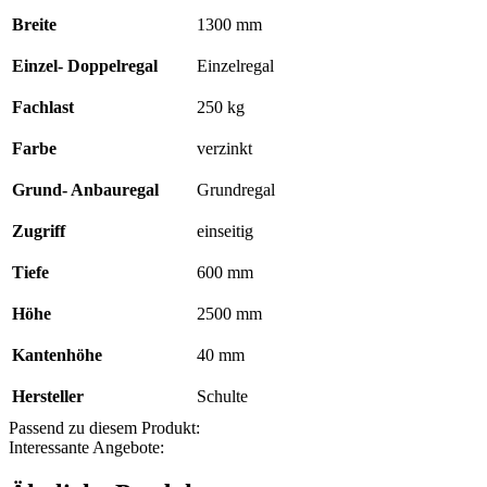
mm,
Breite
1300 mm
Typ
250
kg
Einzel- Doppelregal
Einzelregal
verzinkt;
einseitig
Fachlast
250 kg
Menge
Farbe
verzinkt
Grund- Anbauregal
Grundregal
Zugriff
einseitig
Tiefe
600 mm
Höhe
2500 mm
Kantenhöhe
40 mm
Hersteller
Schulte
Passend zu diesem Produkt:
Interessante Angebote: