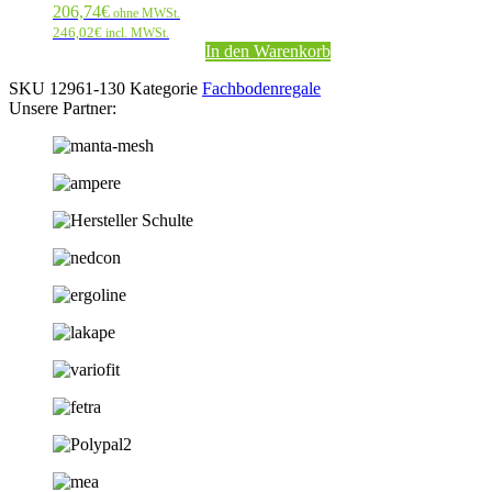
206,74
€
ohne MWSt.
246,02
€
incl. MWSt.
In den Warenkorb
SKU
12961-130
Kategorie
Fachbodenregale
Unsere Partner: