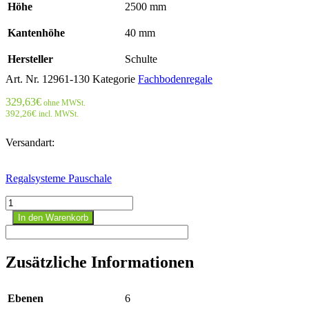
Höhe
2500 mm
Kantenhöhe
40 mm
Hersteller
Schulte
Art. Nr.
12961-130
Kategorie
Fachbodenregale
329,63
€
ohne MWSt.
392,26
€
incl. MWSt.
Versandart:
Regalsysteme Pauschale
Fachbodenregal
Grundregal
In den Warenkorb
2500
mm
x
Zusätzliche Informationen
1300
mm
x
Ebenen
6
600