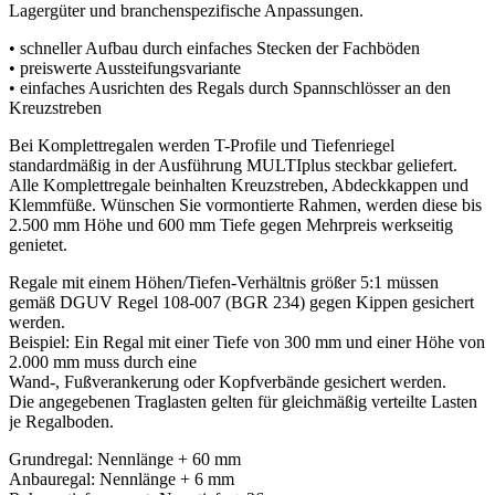
Lagergüter und branchenspezifische Anpassungen.
• schneller Aufbau durch einfaches Stecken der Fachböden
• preiswerte Aussteifungsvariante
• einfaches Ausrichten des Regals durch Spannschlösser an den
Kreuzstreben
Bei Komplettregalen werden T-Profile und Tiefenriegel
standardmäßig in der Ausführung MULTIplus steckbar geliefert.
Alle Komplettregale beinhalten Kreuzstreben, Abdeckkappen und
Klemmfüße. Wünschen Sie vormontierte Rahmen, werden diese bis
2.500 mm Höhe und 600 mm Tiefe gegen Mehrpreis werkseitig
genietet.
Regale mit einem Höhen/Tiefen-Verhältnis größer 5:1 müssen
gemäß DGUV Regel 108-007 (BGR 234) gegen Kippen gesichert
werden.
Beispiel: Ein Regal mit einer Tiefe von 300 mm und einer Höhe von
2.000 mm muss durch eine
Wand-, Fußverankerung oder Kopfverbände gesichert werden.
Die angegebenen Traglasten gelten für gleichmäßig verteilte Lasten
je Regalboden.
Grundregal: Nennlänge + 60 mm
Anbauregal: Nennlänge + 6 mm