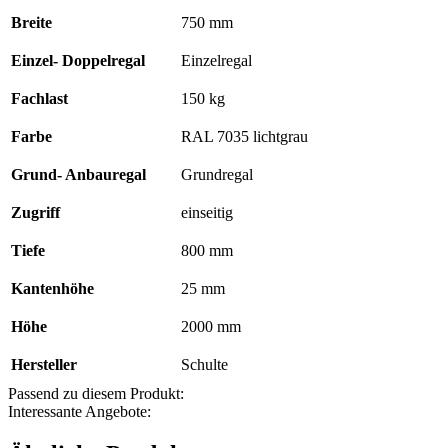
mm,
Breite
750 mm
Typ
150
kg
Einzel- Doppelregal
Einzelregal
RAL
7035
Fachlast
150 kg
lichtgrau;
einseitig
Farbe
RAL 7035 lichtgrau
Menge
Grund- Anbauregal
Grundregal
Zugriff
einseitig
Tiefe
800 mm
Kantenhöhe
25 mm
Höhe
2000 mm
Hersteller
Schulte
Passend zu diesem Produkt:
Interessante Angebote: