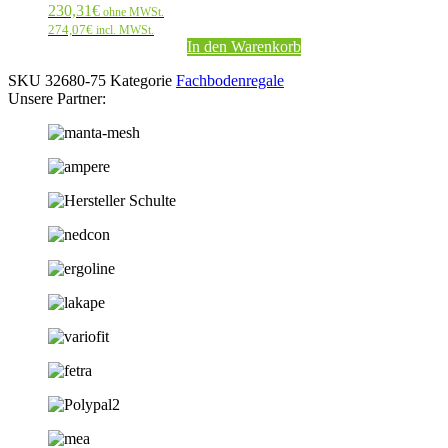
230,31
€
ohne MWSt.
274,07
€
incl. MWSt.
In den Warenkorb
SKU
32680-75
Kategorie
Fachbodenregale
Unsere Partner: