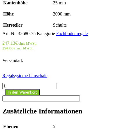
Kantenhöhe
25 mm
Höhe
2000 mm
Hersteller
Schulte
Art. Nr.
32680-75
Kategorie
Fachbodenregale
247,13
€
ohne MWSt.
294,08
€
incl. MWSt.
Versandart:
Regalsysteme Pauschale
Fachbodenregal
Grundregal
In den Warenkorb
2000
mm
x
Zusätzliche Informationen
750
mm
x
Ebenen
5
800