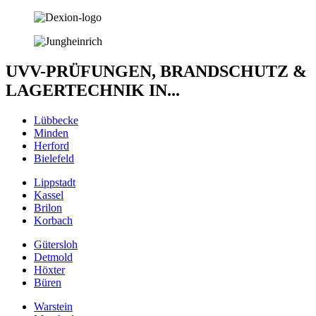
UVV-PRÜFUNGEN, BRANDSCHUTZ &
LAGERTECHNIK IN...
Lübbecke
Minden
Herford
Bielefeld
Lippstadt
Kassel
Brilon
Korbach
Gütersloh
Detmold
Höxter
Büren
Warstein