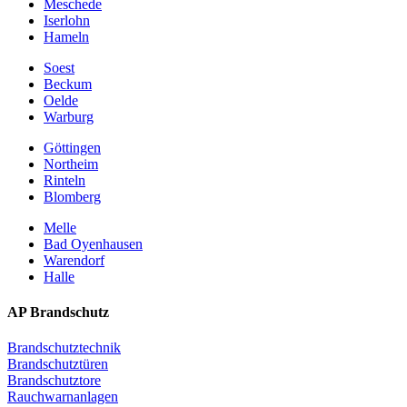
Meschede
Iserlohn
Hameln
Soest
Beckum
Oelde
Warburg
Göttingen
Northeim
Rinteln
Blomberg
Melle
Bad Oyenhausen
Warendorf
Halle
AP Brandschutz
Brandschutztechnik
Brandschutztüren
Brandschutztore
Rauchwarnanlagen