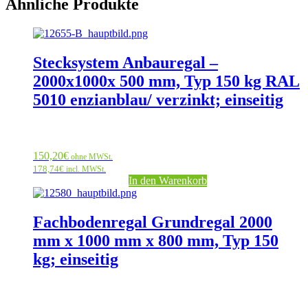
Ähnliche Produkte
Stecksystem Anbauregal –
2000x1000x 500 mm, Typ 150 kg RAL
5010 enzianblau/ verzinkt; einseitig
150,20
€
ohne MWSt.
178,74
€
incl. MWSt.
In den Warenkorb
Fachbodenregal Grundregal 2000
mm x 1000 mm x 800 mm, Typ 150
kg; einseitig