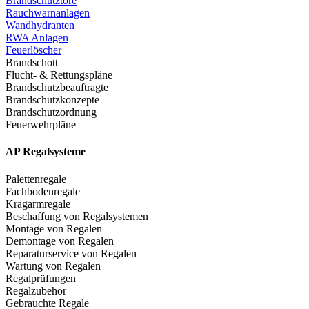
Brandschutztore
Rauchwarnanlagen
Wandhydranten
RWA Anlagen
Feuerlöscher
Brandschott
Flucht- & Rettungspläne
Brandschutzbeauftragte
Brandschutzkonzepte
Brandschutzordnung
Feuerwehrpläne
AP Regalsysteme
Palettenregale
Fachbodenregale
Kragarmregale
Beschaffung von Regalsystemen
Montage von Regalen
Demontage von Regalen
Reparaturservice von Regalen
Wartung von Regalen
Regalprüfungen
Regalzubehör
Gebrauchte Regale