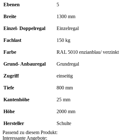
Ebenen
5
800
mm,
Breite
1300 mm
Typ
150
kg
Einzel- Doppelregal
Einzelregal
RAL
5010
Fachlast
150 kg
enzianblau/
verzinkt;
Farbe
RAL 5010 enzianblau/ verzinkt
einseitig
Menge
Grund- Anbauregal
Grundregal
Zugriff
einseitig
Tiefe
800 mm
Kantenhöhe
25 mm
Höhe
2000 mm
Hersteller
Schulte
Passend zu diesem Produkt:
Interessante Angebote: