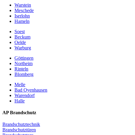
Warstein
Meschede
Iserlohn
Hameln
Soest
Beckum
Oelde
Warburg
Göttingen
Northeim
Rinteln
Blomberg
Melle
Bad Oyenhausen
Warendorf
Halle
AP Brandschutz
Brandschutztechnik
Brandschutztüren