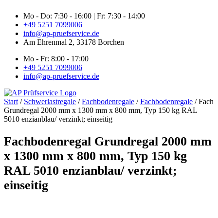
Zum
Mo - Do: 7:30 - 16:00 | Fr: 7:30 - 14:00
Inhalt
+49 5251 7099006
springen
info@ap-pruefservice.de
Am Ehrenmal 2, 33178 Borchen
Mo - Fr: 8:00 - 17:00
+49 5251 7099006
info@ap-pruefservice.de
Start
/
Schwerlastregale
/
Fachbodenregale
/
Fachbodenregale
/ Fachb
Grundregal 2000 mm x 1300 mm x 800 mm, Typ 150 kg RAL
5010 enzianblau/ verzinkt; einseitig
Fachbodenregal Grundregal 2000 mm
x 1300 mm x 800 mm, Typ 150 kg
RAL 5010 enzianblau/ verzinkt;
einseitig