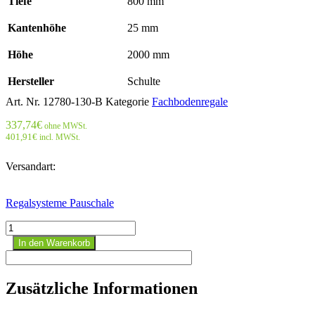
Tiefe
800 mm
Kantenhöhe
25 mm
Höhe
2000 mm
Hersteller
Schulte
Art. Nr.
12780-130-B
Kategorie
Fachbodenregale
337,74
€
ohne MWSt.
401,91
€
incl. MWSt.
Versandart:
Regalsysteme Pauschale
Fachbodenregal
Grundregal
In den Warenkorb
2000
mm
x
Zusätzliche Informationen
1300
mm
x