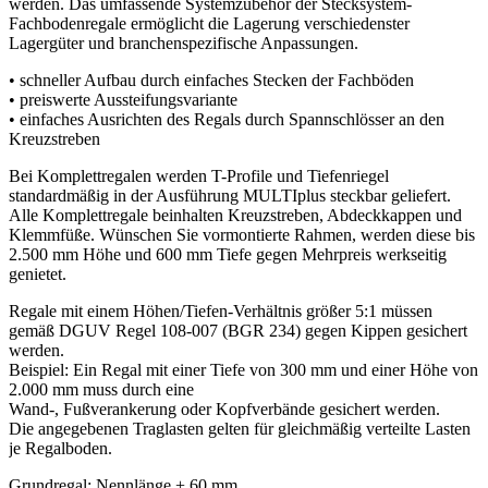
werden. Das umfassende Systemzubehör der Stecksystem-
Fachbodenregale ermöglicht die Lagerung verschiedenster
Lagergüter und branchenspezifische Anpassungen.
• schneller Aufbau durch einfaches Stecken der Fachböden
• preiswerte Aussteifungsvariante
• einfaches Ausrichten des Regals durch Spannschlösser an den
Kreuzstreben
Bei Komplettregalen werden T-Profile und Tiefenriegel
standardmäßig in der Ausführung MULTIplus steckbar geliefert.
Alle Komplettregale beinhalten Kreuzstreben, Abdeckkappen und
Klemmfüße. Wünschen Sie vormontierte Rahmen, werden diese bis
2.500 mm Höhe und 600 mm Tiefe gegen Mehrpreis werkseitig
genietet.
Regale mit einem Höhen/Tiefen-Verhältnis größer 5:1 müssen
gemäß DGUV Regel 108-007 (BGR 234) gegen Kippen gesichert
werden.
Beispiel: Ein Regal mit einer Tiefe von 300 mm und einer Höhe von
2.000 mm muss durch eine
Wand-, Fußverankerung oder Kopfverbände gesichert werden.
Die angegebenen Traglasten gelten für gleichmäßig verteilte Lasten
je Regalboden.
Grundregal: Nennlänge + 60 mm