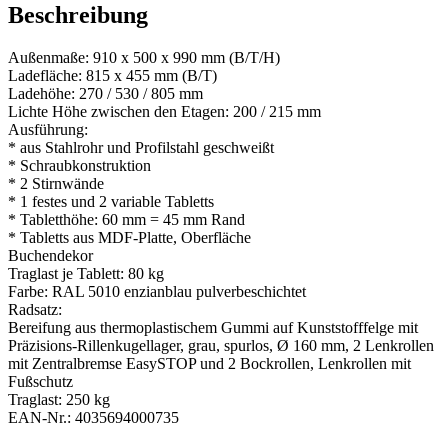
Beschreibung
Außenmaße: 910 x 500 x 990 mm (B/T/H)
Ladefläche: 815 x 455 mm (B/T)
Ladehöhe: 270 / 530 / 805 mm
Lichte Höhe zwischen den Etagen: 200 / 215 mm
Ausführung:
* aus Stahlrohr und Profilstahl geschweißt
* Schraubkonstruktion
* 2 Stirnwände
* 1 festes und 2 variable Tabletts
* Tabletthöhe: 60 mm = 45 mm Rand
* Tabletts aus MDF-Platte, Oberfläche
Buchendekor
Traglast je Tablett: 80 kg
Farbe: RAL 5010 enzianblau pulverbeschichtet
Radsatz:
Bereifung aus thermoplastischem Gummi auf Kunststofffelge mit
Präzisions-Rillenkugellager, grau, spurlos, Ø 160 mm, 2 Lenkrollen
mit Zentralbremse EasySTOP und 2 Bockrollen, Lenkrollen mit
Fußschutz
Traglast: 250 kg
EAN-Nr.: 4035694000735