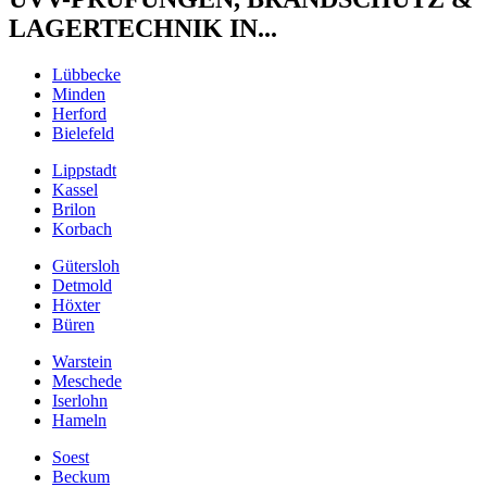
LAGERTECHNIK IN...
Lübbecke
Minden
Herford
Bielefeld
Lippstadt
Kassel
Brilon
Korbach
Gütersloh
Detmold
Höxter
Büren
Warstein
Meschede
Iserlohn
Hameln
Soest
Beckum