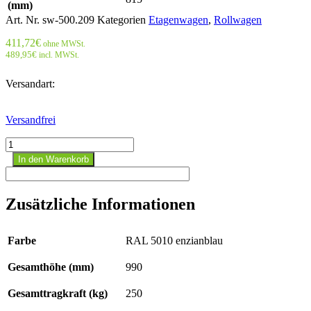
(mm)
Art. Nr.
sw-500.209
Kategorien
Etagenwagen
,
Rollwagen
411,72
€
ohne MWSt.
489,95
€
incl. MWSt.
Versandart:
Versandfrei
Etagenwagen
niedrig
In den Warenkorb
Menge
Zusätzliche Informationen
Farbe
RAL 5010 enzianblau
Gesamthöhe (mm)
990
Gesamttragkraft (kg)
250