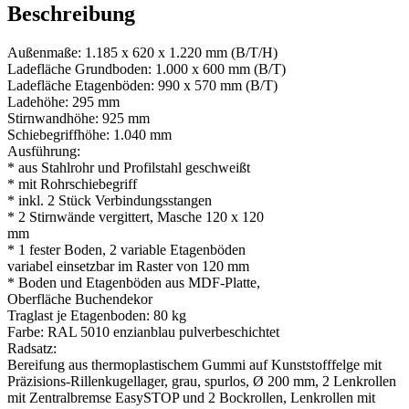
Beschreibung
Außenmaße: 1.185 x 620 x 1.220 mm (B/T/H)
Ladefläche Grundboden: 1.000 x 600 mm (B/T)
Ladefläche Etagenböden: 990 x 570 mm (B/T)
Ladehöhe: 295 mm
Stirnwandhöhe: 925 mm
Schiebegriffhöhe: 1.040 mm
Ausführung:
* aus Stahlrohr und Profilstahl geschweißt
* mit Rohrschiebegriff
* inkl. 2 Stück Verbindungsstangen
* 2 Stirnwände vergittert, Masche 120 x 120
mm
* 1 fester Boden, 2 variable Etagenböden
variabel einsetzbar im Raster von 120 mm
* Boden und Etagenböden aus MDF-Platte,
Oberfläche Buchendekor
Traglast je Etagenboden: 80 kg
Farbe: RAL 5010 enzianblau pulverbeschichtet
Radsatz:
Bereifung aus thermoplastischem Gummi auf Kunststofffelge mit
Präzisions-Rillenkugellager, grau, spurlos, Ø 200 mm, 2 Lenkrollen
mit Zentralbremse EasySTOP und 2 Bockrollen, Lenkrollen mit