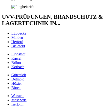
UVV-PRÜFUNGEN, BRANDSCHUTZ &
LAGERTECHNIK IN...
Lübbecke
Minden
Herford
Bielefeld
Lippstadt
Kassel
Brilon
Korbach
Gütersloh
Detmold
Höxter
Büren
Warstein
Meschede
Iserlohn