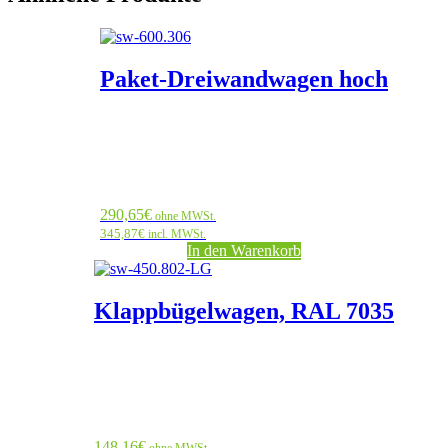
Paket-Dreiwandwagen hoch
290,65
€
ohne MWSt.
345,87
€
incl. MWSt.
In den Warenkorb
Klappbügelwagen, RAL 7035
148,16
€
ohne MWSt.