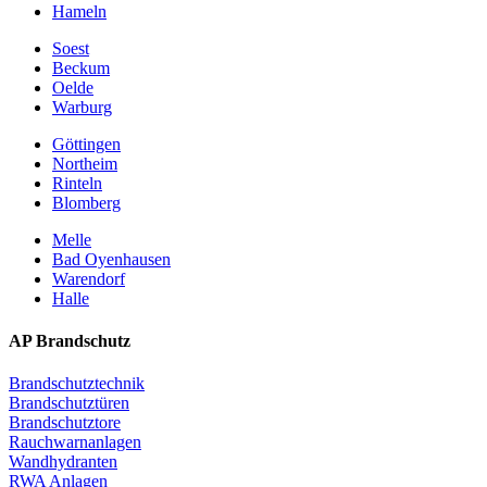
Hameln
Soest
Beckum
Oelde
Warburg
Göttingen
Northeim
Rinteln
Blomberg
Melle
Bad Oyenhausen
Warendorf
Halle
AP Brandschutz
Brandschutztechnik
Brandschutztüren
Brandschutztore
Rauchwarnanlagen
Wandhydranten
RWA Anlagen