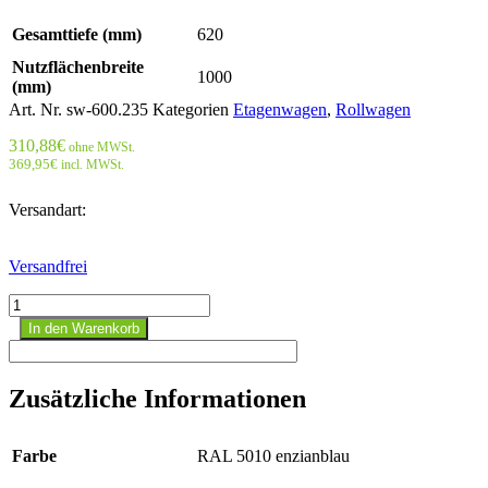
Gesamttiefe (mm)
620
Nutzflächenbreite
1000
(mm)
Art. Nr.
sw-600.235
Kategorien
Etagenwagen
,
Rollwagen
310,88
€
ohne MWSt.
369,95
€
incl. MWSt.
Versandart:
Versandfrei
Etagenwagen
niedrig
In den Warenkorb
Menge
Zusätzliche Informationen
Farbe
RAL 5010 enzianblau