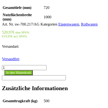
Gesamttiefe (mm)
720
Nutzflächenbreite
1000
(mm)
Art. Nr.
sw-700.217/AG
Kategorien
Etagenwagen
,
Rollwagen
520,97
€
ohne MWSt.
619,95
€
incl. MWSt.
Versandart:
Versandfrei
Etagenwagen
hoch,
In den Warenkorb
RAL
7016
Menge
Zusätzliche Informationen
Gesamttragkraft (kg)
500