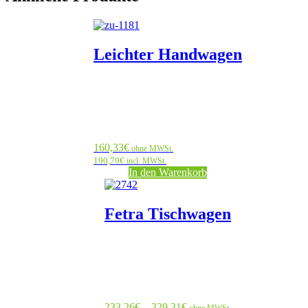
Leichter Handwagen
160,33
€
ohne MWSt.
190,79
€
incl. MWSt.
In den Warenkorb
Dieses
Produkt
weist
Fetra Tischwagen
mehrere
Varianten
auf.
Die
Optionen
können
auf
Preisspanne:
233,26
€
–
329,31
€
der
ohne MWSt.