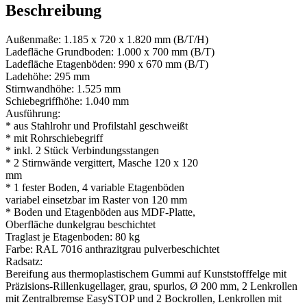
Beschreibung
Außenmaße: 1.185 x 720 x 1.820 mm (B/T/H)
Ladefläche Grundboden: 1.000 x 700 mm (B/T)
Ladefläche Etagenböden: 990 x 670 mm (B/T)
Ladehöhe: 295 mm
Stirnwandhöhe: 1.525 mm
Schiebegriffhöhe: 1.040 mm
Ausführung:
* aus Stahlrohr und Profilstahl geschweißt
* mit Rohrschiebegriff
* inkl. 2 Stück Verbindungsstangen
* 2 Stirnwände vergittert, Masche 120 x 120
mm
* 1 fester Boden, 4 variable Etagenböden
variabel einsetzbar im Raster von 120 mm
* Boden und Etagenböden aus MDF-Platte,
Oberfläche dunkelgrau beschichtet
Traglast je Etagenboden: 80 kg
Farbe: RAL 7016 anthrazitgrau pulverbeschichtet
Radsatz:
Bereifung aus thermoplastischem Gummi auf Kunststofffelge mit
Präzisions-Rillenkugellager, grau, spurlos, Ø 200 mm, 2 Lenkrollen
mit Zentralbremse EasySTOP und 2 Bockrollen, Lenkrollen mit