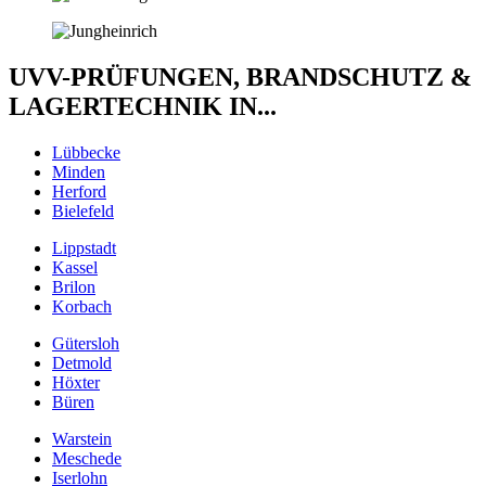
UVV-PRÜFUNGEN, BRANDSCHUTZ &
LAGERTECHNIK IN...
Lübbecke
Minden
Herford
Bielefeld
Lippstadt
Kassel
Brilon
Korbach
Gütersloh
Detmold
Höxter
Büren
Warstein
Meschede
Iserlohn