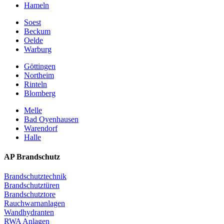
Hameln
Soest
Beckum
Oelde
Warburg
Göttingen
Northeim
Rinteln
Blomberg
Melle
Bad Oyenhausen
Warendorf
Halle
AP Brandschutz
Brandschutztechnik
Brandschutztüren
Brandschutztore
Rauchwarnanlagen
Wandhydranten
RWA Anlagen