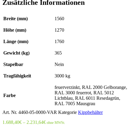
Zusätzliche Informationen
Breite (mm)
1560
Höhe (mm)
1270
Länge (mm)
1760
Gewicht (kg)
365
Stapelbar
Nein
Tragfähigkeit
3000 kg
feuerverzinkt, RAL 2000 Gelborange,
RAL 3000 feuerrot, RAL 5012
Farbe
Lichtblau, RAL 6011 Resedagrün,
RAL 7005 Mausgrau
Art. Nr.
4460-05-0000-VAR
Kategorie
Kippbehälter
Preisspanne:
1.688,40
€
–
2.231,64
€
ohne MWSt.
1.688,40€
bis