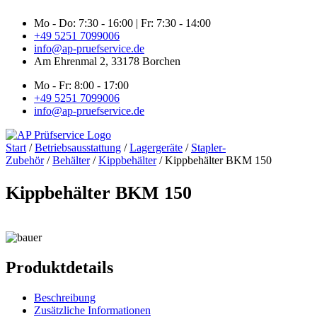
Zum
Mo - Do: 7:30 - 16:00 | Fr: 7:30 - 14:00
Inhalt
+49 5251 7099006
springen
info@ap-pruefservice.de
Am Ehrenmal 2, 33178 Borchen
Mo - Fr: 8:00 - 17:00
+49 5251 7099006
info@ap-pruefservice.de
Start
/
Betriebsausstattung
/
Lagergeräte
/
Stapler-
Zubehör
/
Behälter
/
Kippbehälter
/ Kippbehälter BKM 150
Kippbehälter BKM 150
Produktdetails
Beschreibung
Zusätzliche Informationen