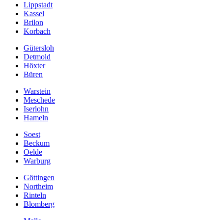
Lippstadt
Kassel
Brilon
Korbach
Gütersloh
Detmold
Höxter
Büren
Warstein
Meschede
Iserlohn
Hameln
Soest
Beckum
Oelde
Warburg
Göttingen
Northeim
Rinteln
Blomberg