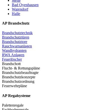
Melle
Bad Oyenhausen
Warendorf
Halle
AP Brandschutz
Brandschutztechnik
Brandschutztüren
Brandschutztore
Rauchwarnanlagen
Wandhydranten
RWA Anlagen
Feuerlöscher
Brandschott
Flucht- & Rettungspläne
Brandschutzbeauftragte
Brandschutzkonzepte
Brandschutzordnung
Feuerwehrpläne
AP Regalsysteme
Palettenregale
Fachbodenregale