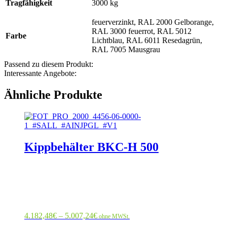
Tragfähigkeit
3000 kg
feuerverzinkt, RAL 2000 Gelborange,
RAL 3000 feuerrot, RAL 5012
Farbe
Lichtblau, RAL 6011 Resedagrün,
RAL 7005 Mausgrau
Passend zu diesem Produkt:
Interessante Angebote:
Ähnliche Produkte
Dieses
Produkt
weist
mehrere
Kippbehälter BKC-H 500
Varianten
auf.
Die
Optionen
können
auf
der
Preisspanne:
4.182,48
€
–
5.007,24
€
Produktseite
ohne MWSt.
4.182,48€
gewählt