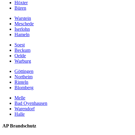
Höxter
Büren
Warstein
Meschede
Iserlohn
Hameln
Soest
Beckum
Oelde
Warburg
Göttingen
Northeim
Rinteln
Blomberg
Melle
Bad Oyenhausen
Warendorf
Halle
AP Brandschutz