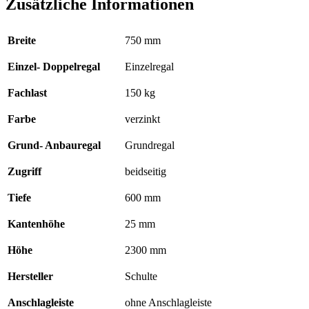
Zusätzliche Informationen
x
750
x
Breite
750 mm
600
mm,
Einzel- Doppelregal
Einzelregal
Typ
150
kg
Fachlast
150 kg
verzinkt
,
Farbe
verzinkt
ohne
Anschlagleiste
Grund- Anbauregal
Grundregal
Menge
Zugriff
beidseitig
Tiefe
600 mm
Kantenhöhe
25 mm
Höhe
2300 mm
Hersteller
Schulte
Anschlagleiste
ohne Anschlagleiste