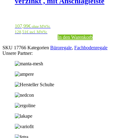
verzinkt , mit Anschlagleiste
107,99
€
ohne MWSt.
128,51
€
incl. MWSt.
In den Warenkorb
SKU
17766
Kategorien
Büroregale
,
Fachbodenregale
Unsere Partner: