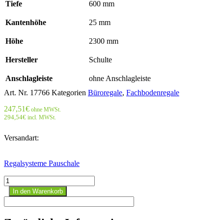
Tiefe
600 mm
Kantenhöhe
25 mm
Höhe
2300 mm
Hersteller
Schulte
Anschlagleiste
ohne Anschlagleiste
Art. Nr.
17766
Kategorien
Büroregale
,
Fachbodenregale
247,51
€
ohne MWSt.
294,54
€
incl. MWSt.
Versandart:
Regalsysteme Pauschale
Büroregal
Stecksystem
In den Warenkorb
Grundregal
-
2300