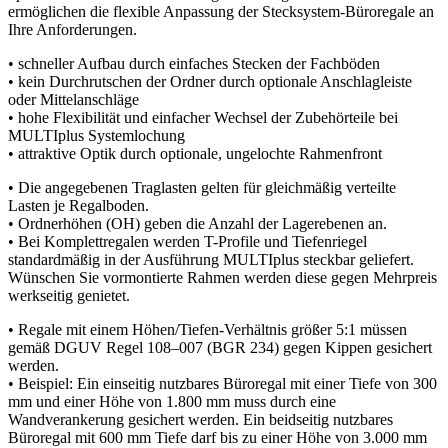
ermöglichen die flexible Anpassung der Stecksystem-Büroregale an
Ihre Anforderungen.
• schneller Aufbau durch einfaches Stecken der Fachböden
• kein Durchrutschen der Ordner durch optionale Anschlagleiste
oder Mittelanschläge
• hohe Flexibilität und einfacher Wechsel der Zubehörteile bei
MULTIplus Systemlochung
• attraktive Optik durch optionale, ungelochte Rahmenfront
• Die angegebenen Traglasten gelten für gleichmäßig verteilte
Lasten je Regalboden.
• Ordnerhöhen (OH) geben die Anzahl der Lagerebenen an.
• Bei Komplettregalen werden T-Profile und Tiefenriegel
standardmäßig in der Ausführung MULTIplus steckbar geliefert.
Wünschen Sie vormontierte Rahmen werden diese gegen Mehrpreis
werkseitig genietet.
• Regale mit einem Höhen/Tiefen-Verhältnis größer 5:1 müssen
gemäß DGUV Regel 108–007 (BGR 234) gegen Kippen gesichert
werden.
• Beispiel: Ein einseitig nutzbares Büroregal mit einer Tiefe von 300
mm und einer Höhe von 1.800 mm muss durch eine
Wandverankerung gesichert werden. Ein beidseitig nutzbares
Büroregal mit 600 mm Tiefe darf bis zu einer Höhe von 3.000 mm