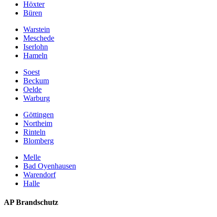
Höxter
Büren
Warstein
Meschede
Iserlohn
Hameln
Soest
Beckum
Oelde
Warburg
Göttingen
Northeim
Rinteln
Blomberg
Melle
Bad Oyenhausen
Warendorf
Halle
AP Brandschutz