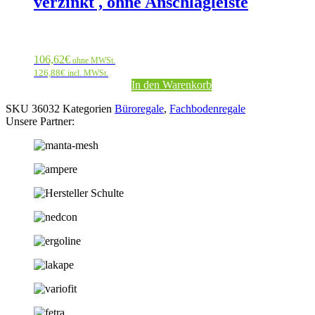
verzinkt , ohne Anschlagleiste
106,62
€
ohne MWSt.
126,88
€
incl. MWSt.
In den Warenkorb
SKU
36032
Kategorien
Büroregale
,
Fachbodenregale
Unsere Partner: