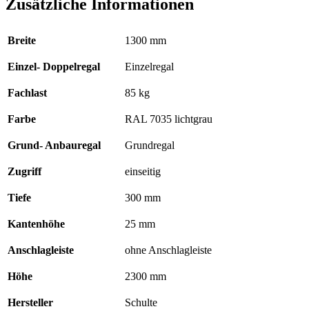
Zusätzliche Informationen
x
1300
x
Breite
1300 mm
300
mm,
Einzel- Doppelregal
Einzelregal
Typ
85
kg
Fachlast
85 kg
RAL
7035
Farbe
RAL 7035 lichtgrau
lichtgrau
,
Grund- Anbauregal
Grundregal
ohne
Anschlagleiste
Zugriff
einseitig
Menge
Tiefe
300 mm
Kantenhöhe
25 mm
Anschlagleiste
ohne Anschlagleiste
Höhe
2300 mm
Hersteller
Schulte