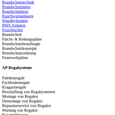
Brandschutztechnik
Brandschutztüren
Brandschutztore
Rauchwarnanlagen
Wandhydranten
RWA Anlagen
Feuerlöscher
Brandschott
Flucht- & Rettungspläne
Brandschutzbeauftragte
Brandschutzkonzepte
Brandschutzordnung
Feuerwehrpläne
AP Regalsysteme
Palettenregale
Fachbodenregale
Kragarmregale
Beschaffung von Regalsystemen
Montage von Regalen
Demontage von Regalen
Reparaturservice von Regalen
Wartung von Regalen
Regalprüfungen