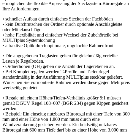
ermöglichen die flexible Anpassung der Stecksystem-Büroregale an
Ihre Anforderungen.
• schneller Aufbau durch einfaches Stecken der Fachböden
• kein Durchrutschen der Ordner durch optionale Anschlagleiste
oder Mittelanschläge
• hohe Flexibilität und einfacher Wechsel der Zubehörteile bei
MULTIplus Systemlochung
• attraktive Optik durch optionale, ungelochte Rahmenfront
• Die angegebenen Traglasten gelten für gleichmäßig verteilte
Lasten je Regalboden.
• Ordnerhöhen (OH) geben die Anzahl der Lagerebenen an.
• Bei Komplettregalen werden T-Profile und Tiefenriegel
standardmäßig in der Ausführung MULTIplus steckbar geliefert.
Wünschen Sie vormontierte Rahmen werden diese gegen Mehrpreis
werkseitig genietet.
• Regale mit einem Höhen/Tiefen-Verhältnis größer 5:1 müssen
gemäß DGUV Regel 108–007 (BGR 234) gegen Kippen gesichert
werden.
• Beispiel: Ein einseitig nutzbares Büroregal mit einer Tiefe von 300
mm und einer Höhe von 1.800 mm muss durch eine
Wandverankerung gesichert werden. Ein beidseitig nutzbares
Büroregal mit 600 mm Tiefe darf bis zu einer Höhe von 3.000 mm