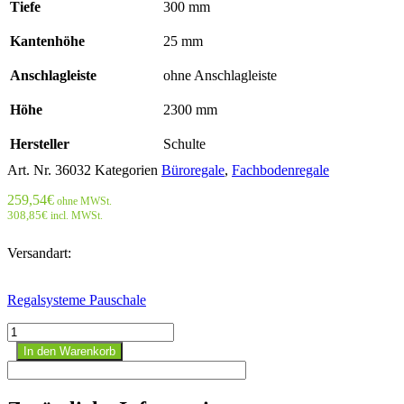
Tiefe
300 mm
Kantenhöhe
25 mm
Anschlagleiste
ohne Anschlagleiste
Höhe
2300 mm
Hersteller
Schulte
Art. Nr.
36032
Kategorien
Büroregale
,
Fachbodenregale
259,54
€
ohne MWSt.
308,85
€
incl. MWSt.
Versandart:
Regalsysteme Pauschale
Büroregal
Stecksystem
In den Warenkorb
Grundregal
-
2300