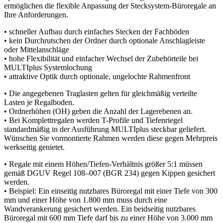
ermöglichen die flexible Anpassung der Stecksystem-Büroregale an
Ihre Anforderungen.
• schneller Aufbau durch einfaches Stecken der Fachböden
• kein Durchrutschen der Ordner durch optionale Anschlagleiste
oder Mittelanschläge
• hohe Flexibilität und einfacher Wechsel der Zubehörteile bei
MULTIplus Systemlochung
• attraktive Optik durch optionale, ungelochte Rahmenfront
• Die angegebenen Traglasten gelten für gleichmäßig verteilte
Lasten je Regalboden.
• Ordnerhöhen (OH) geben die Anzahl der Lagerebenen an.
• Bei Komplettregalen werden T-Profile und Tiefenriegel
standardmäßig in der Ausführung MULTIplus steckbar geliefert.
Wünschen Sie vormontierte Rahmen werden diese gegen Mehrpreis
werkseitig genietet.
• Regale mit einem Höhen/Tiefen-Verhältnis größer 5:1 müssen
gemäß DGUV Regel 108–007 (BGR 234) gegen Kippen gesichert
werden.
• Beispiel: Ein einseitig nutzbares Büroregal mit einer Tiefe von 300
mm und einer Höhe von 1.800 mm muss durch eine
Wandverankerung gesichert werden. Ein beidseitig nutzbares
Büroregal mit 600 mm Tiefe darf bis zu einer Höhe von 3.000 mm