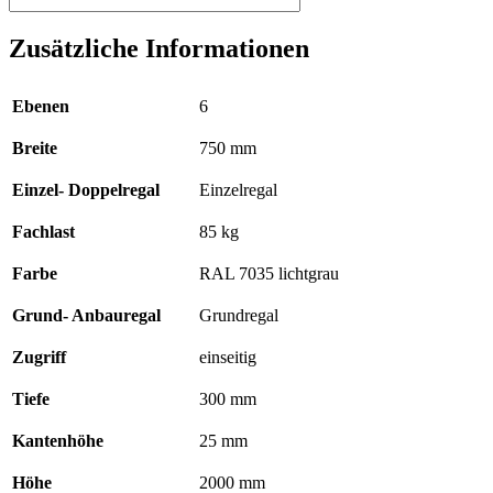
-
2000
Zusätzliche Informationen
x
750
x
Ebenen
6
300
mm,
Breite
750 mm
Typ
85
kg
Einzel- Doppelregal
Einzelregal
RAL
7035
Fachlast
85 kg
lichtgrau
,
Farbe
RAL 7035 lichtgrau
ohne
Anschlagleiste
Grund- Anbauregal
Grundregal
Menge
Zugriff
einseitig
Tiefe
300 mm
Kantenhöhe
25 mm
Höhe
2000 mm