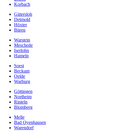
Korbach
Gütersloh
Detmold
Höxter
Büren
Warstein
Meschede
Iserlohn
Hameln
Soest
Beckum
Oelde
Warburg
Göttingen
Northeim
Rinteln
Blomberg
Melle
Bad Oyenhausen
Warendorf