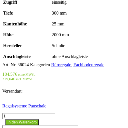
Zugriff
einseitig
Tiefe
300 mm
Kantenhöhe
25 mm
Höhe
2000 mm
Hersteller
Schulte
Anschlagleiste
ohne Anschlagleiste
Art. Nr.
36024
Kategorien
Büroregale
,
Fachbodenregale
184,57
€
ohne MWSt.
219,64
€
incl. MWSt.
Versandart:
Regalsysteme Pauschale
Büroregal
Stecksystem
In den Warenkorb
Grundregal