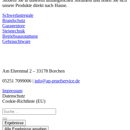
Stöbern Sie in unserem umfangreichen Sortiment und holen Sie sich
unsere Produkte direkt nach Hause.
Schwerlastregale
Brandschutz
Garagentore
Steigtechnik
Betriebsausstattung
Gebrauchtware
Am Ehrenmal 2 – 33178 Borchen
05251 7099006 |
info@ap-pruefservice.de
Impressum
Datenschutz
Cookie-Richtlinie (EU)
Search
...
Ergebnisse
Alle Ergebnisse ansehen