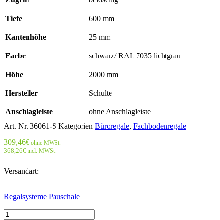
Tiefe
600 mm
Kantenhöhe
25 mm
Farbe
schwarz/ RAL 7035 lichtgrau
Höhe
2000 mm
Hersteller
Schulte
Anschlagleiste
ohne Anschlagleiste
Art. Nr.
36061-S
Kategorien
Büroregale
,
Fachbodenregale
309,46
€
ohne MWSt.
368,26
€
incl. MWSt.
Versandart:
Regalsysteme Pauschale
Büroregal