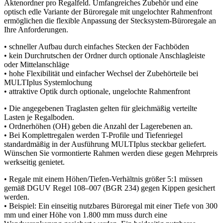
Aktenordner pro Regalfeld. Umfangreiches Zubehör und eine
optisch edle Variante der Büroregale mit ungelochter Rahmenfront
ermöglichen die flexible Anpassung der Stecksystem-Büroregale an
Ihre Anforderungen.
• schneller Aufbau durch einfaches Stecken der Fachböden
• kein Durchrutschen der Ordner durch optionale Anschlagleiste
oder Mittelanschläge
• hohe Flexibilität und einfacher Wechsel der Zubehörteile bei
MULTIplus Systemlochung
• attraktive Optik durch optionale, ungelochte Rahmenfront
• Die angegebenen Traglasten gelten für gleichmäßig verteilte
Lasten je Regalboden.
• Ordnerhöhen (OH) geben die Anzahl der Lagerebenen an.
• Bei Komplettregalen werden T-Profile und Tiefenriegel
standardmäßig in der Ausführung MULTIplus steckbar geliefert.
Wünschen Sie vormontierte Rahmen werden diese gegen Mehrpreis
werkseitig genietet.
• Regale mit einem Höhen/Tiefen-Verhältnis größer 5:1 müssen
gemäß DGUV Regel 108–007 (BGR 234) gegen Kippen gesichert
werden.
• Beispiel: Ein einseitig nutzbares Büroregal mit einer Tiefe von 300
mm und einer Höhe von 1.800 mm muss durch eine