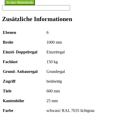
Stecksystem
In den Warenkorb
Grundregal
-
2000
Zusätzliche Informationen
x
1000
x
Ebenen
6
600
mm,
Breite
1000 mm
Typ
150
kg
Einzel- Doppelregal
Einzelregal
schwarz/
RAL
Fachlast
150 kg
7035
lichtgrau
Grund- Anbauregal
Grundregal
,
ohne
Zugriff
beidseitig
Anschlagleiste
Menge
Tiefe
600 mm
Kantenhöhe
25 mm
Farbe
schwarz/ RAL 7035 lichtgrau