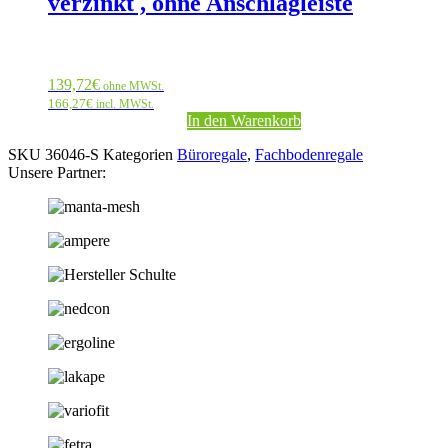
verzinkt , ohne Anschlagleiste
139,72
€
ohne MWSt.
166,27
€
incl. MWSt.
In den Warenkorb
SKU
36046-S
Kategorien
Büroregale
,
Fachbodenregale
Unsere Partner: