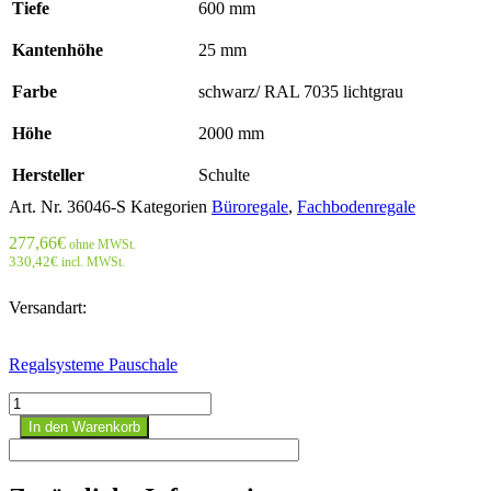
Tiefe
600 mm
Kantenhöhe
25 mm
Farbe
schwarz/ RAL 7035 lichtgrau
Höhe
2000 mm
Hersteller
Schulte
Art. Nr.
36046-S
Kategorien
Büroregale
,
Fachbodenregale
277,66
€
ohne MWSt.
330,42
€
incl. MWSt.
Versandart:
Regalsysteme Pauschale
Büroregal
Stecksystem
In den Warenkorb
Anbauregal
-
2000