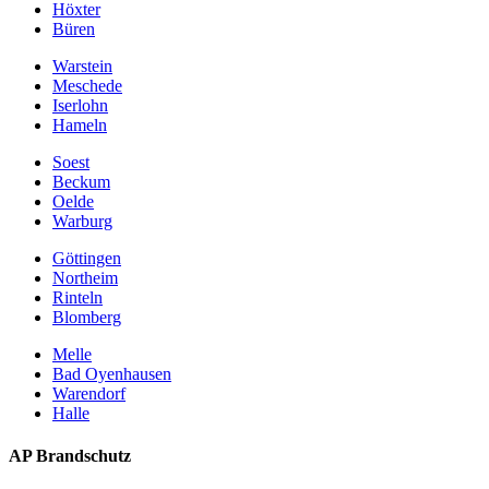
Höxter
Büren
Warstein
Meschede
Iserlohn
Hameln
Soest
Beckum
Oelde
Warburg
Göttingen
Northeim
Rinteln
Blomberg
Melle
Bad Oyenhausen
Warendorf
Halle
AP Brandschutz