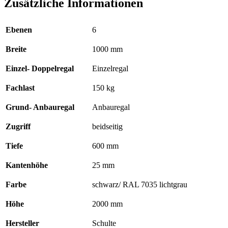
Zusätzliche Informationen
x
1000
x
Ebenen
6
600
mm,
Breite
1000 mm
Typ
150
kg
Einzel- Doppelregal
Einzelregal
schwarz/
RAL
Fachlast
150 kg
7035
lichtgrau
Grund- Anbauregal
Anbauregal
Menge
Zugriff
beidseitig
Tiefe
600 mm
Kantenhöhe
25 mm
Farbe
schwarz/ RAL 7035 lichtgrau
Höhe
2000 mm
Hersteller
Schulte