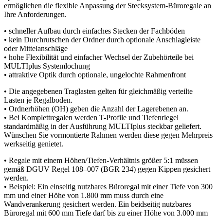
ermöglichen die flexible Anpassung der Stecksystem-Büroregale an
Ihre Anforderungen.
• schneller Aufbau durch einfaches Stecken der Fachböden
• kein Durchrutschen der Ordner durch optionale Anschlagleiste
oder Mittelanschläge
• hohe Flexibilität und einfacher Wechsel der Zubehörteile bei
MULTIplus Systemlochung
• attraktive Optik durch optionale, ungelochte Rahmenfront
• Die angegebenen Traglasten gelten für gleichmäßig verteilte
Lasten je Regalboden.
• Ordnerhöhen (OH) geben die Anzahl der Lagerebenen an.
• Bei Komplettregalen werden T-Profile und Tiefenriegel
standardmäßig in der Ausführung MULTIplus steckbar geliefert.
Wünschen Sie vormontierte Rahmen werden diese gegen Mehrpreis
werkseitig genietet.
• Regale mit einem Höhen/Tiefen-Verhältnis größer 5:1 müssen
gemäß DGUV Regel 108–007 (BGR 234) gegen Kippen gesichert
werden.
• Beispiel: Ein einseitig nutzbares Büroregal mit einer Tiefe von 300
mm und einer Höhe von 1.800 mm muss durch eine
Wandverankerung gesichert werden. Ein beidseitig nutzbares
Büroregal mit 600 mm Tiefe darf bis zu einer Höhe von 3.000 mm