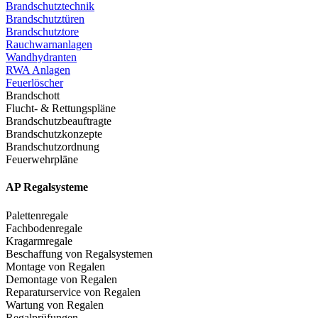
Brandschutztechnik
Brandschutztüren
Brandschutztore
Rauchwarnanlagen
Wandhydranten
RWA Anlagen
Feuerlöscher
Brandschott
Flucht- & Rettungspläne
Brandschutzbeauftragte
Brandschutzkonzepte
Brandschutzordnung
Feuerwehrpläne
AP Regalsysteme
Palettenregale
Fachbodenregale
Kragarmregale
Beschaffung von Regalsystemen
Montage von Regalen
Demontage von Regalen
Reparaturservice von Regalen
Wartung von Regalen
Regalprüfungen