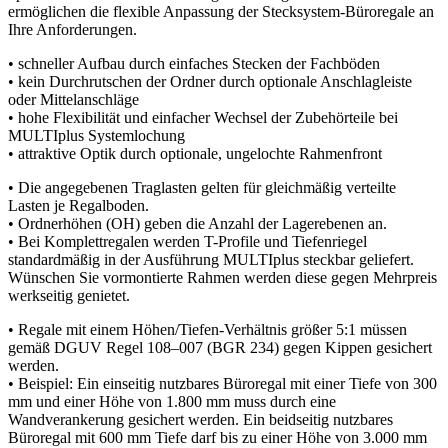
ermöglichen die flexible Anpassung der Stecksystem-Büroregale an
Ihre Anforderungen.
• schneller Aufbau durch einfaches Stecken der Fachböden
• kein Durchrutschen der Ordner durch optionale Anschlagleiste
oder Mittelanschläge
• hohe Flexibilität und einfacher Wechsel der Zubehörteile bei
MULTIplus Systemlochung
• attraktive Optik durch optionale, ungelochte Rahmenfront
• Die angegebenen Traglasten gelten für gleichmäßig verteilte
Lasten je Regalboden.
• Ordnerhöhen (OH) geben die Anzahl der Lagerebenen an.
• Bei Komplettregalen werden T-Profile und Tiefenriegel
standardmäßig in der Ausführung MULTIplus steckbar geliefert.
Wünschen Sie vormontierte Rahmen werden diese gegen Mehrpreis
werkseitig genietet.
• Regale mit einem Höhen/Tiefen-Verhältnis größer 5:1 müssen
gemäß DGUV Regel 108–007 (BGR 234) gegen Kippen gesichert
werden.
• Beispiel: Ein einseitig nutzbares Büroregal mit einer Tiefe von 300
mm und einer Höhe von 1.800 mm muss durch eine
Wandverankerung gesichert werden. Ein beidseitig nutzbares
Büroregal mit 600 mm Tiefe darf bis zu einer Höhe von 3.000 mm