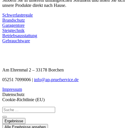
Stöbern Sie in unserem umfangreichen Sortiment und holen Sie sich
unsere Produkte direkt nach Hause.
Schwerlastregale
Brandschutz
Garagentore
Steigtechnik
Betriebsausstattung
Gebrauchtware
Am Ehrenmal 2 – 33178 Borchen
05251 7099006 |
info@ap-pruefservice.de
Impressum
Datenschutz
Cookie-Richtlinie (EU)
Search
...
Ergebnisse
Alle Ergebnisse ansehen