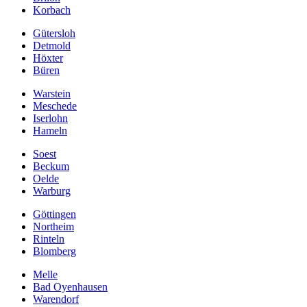
Korbach
Gütersloh
Detmold
Höxter
Büren
Warstein
Meschede
Iserlohn
Hameln
Soest
Beckum
Oelde
Warburg
Göttingen
Northeim
Rinteln
Blomberg
Melle
Bad Oyenhausen
Warendorf