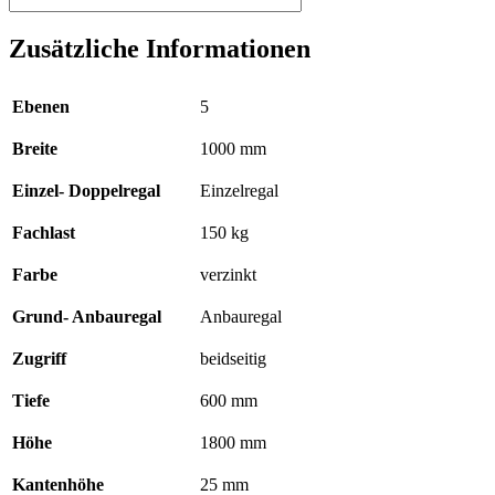
-
1800
Zusätzliche Informationen
x
1000
x
Ebenen
5
600
mm,
Breite
1000 mm
Typ
150
kg
Einzel- Doppelregal
Einzelregal
verzinkt
,
Fachlast
150 kg
ohne
Anschlagleiste
Farbe
verzinkt
Menge
Grund- Anbauregal
Anbauregal
Zugriff
beidseitig
Tiefe
600 mm
Höhe
1800 mm
Kantenhöhe
25 mm