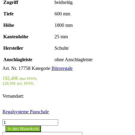
Zugriff
beidseitig
Tiefe
600 mm
Höhe
1800 mm
Kantenhöhe
25 mm
Hersteller
Schulte
Anschlagleiste
ohne Anschlagleiste
Art. Nr.
17758
Kategorie
Büroregale
192,40
€
ohne MWSt.
228,96
€
incl. MWSt.
Versandart:
Regalsysteme Pauschale
Büroregal
Stecksystem
In den Warenkorb
Anbauregal