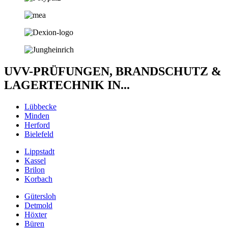
UVV-PRÜFUNGEN, BRANDSCHUTZ &
LAGERTECHNIK IN...
Lübbecke
Minden
Herford
Bielefeld
Lippstadt
Kassel
Brilon
Korbach
Gütersloh
Detmold
Höxter
Büren