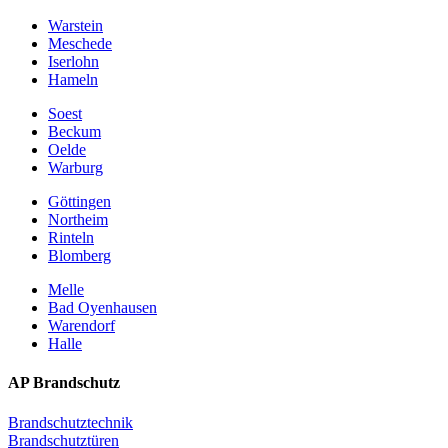
Warstein
Meschede
Iserlohn
Hameln
Soest
Beckum
Oelde
Warburg
Göttingen
Northeim
Rinteln
Blomberg
Melle
Bad Oyenhausen
Warendorf
Halle
AP Brandschutz
Brandschutztechnik
Brandschutztüren